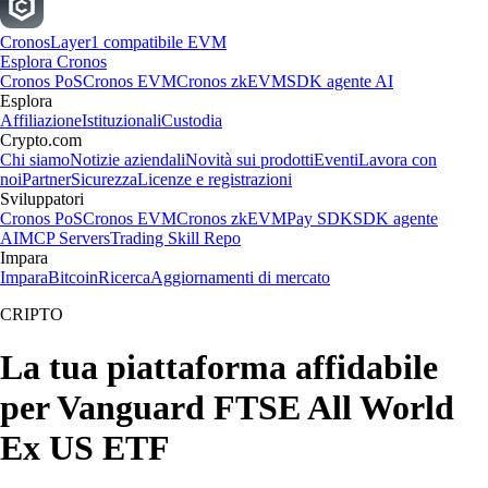
Cronos
Layer1 compatibile EVM
Esplora Cronos
Cronos PoS
Cronos EVM
Cronos zkEVM
SDK agente AI
Esplora
Affiliazione
Istituzionali
Custodia
Crypto.com
Chi siamo
Notizie aziendali
Novità sui prodotti
Eventi
Lavora con
noi
Partner
Sicurezza
Licenze e registrazioni
Sviluppatori
Cronos PoS
Cronos EVM
Cronos zkEVM
Pay SDK
SDK agente
AI
MCP Servers
Trading Skill Repo
Impara
Impara
Bitcoin
Ricerca
Aggiornamenti di mercato
CRIPTO
La tua piattaforma affidabile
per Vanguard FTSE All World
Ex US ETF