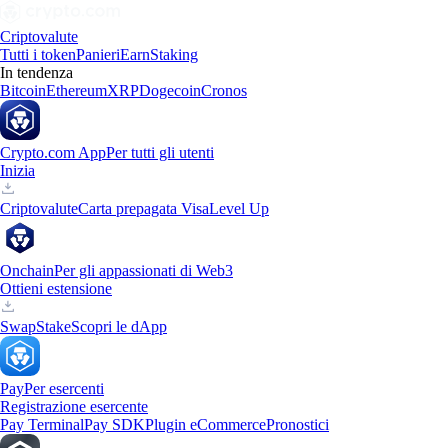
Criptovalute
Tutti i token
Panieri
Earn
Staking
In tendenza
Bitcoin
Ethereum
XRP
Dogecoin
Cronos
Crypto.com App
Per tutti gli utenti
Inizia
Criptovalute
Carta prepagata Visa
Level Up
Onchain
Per gli appassionati di Web3
Ottieni estensione
Swap
Stake
Scopri le dApp
Pay
Per esercenti
Registrazione esercente
Pay Terminal
Pay SDK
Plugin eCommerce
Pronostici