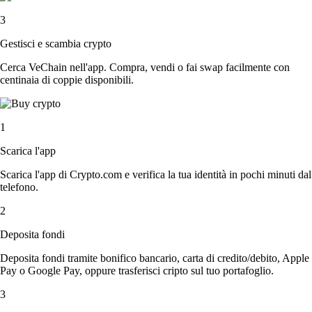
3
Gestisci e scambia crypto
Cerca VeChain nell'app. Compra, vendi o fai swap facilmente con
centinaia di coppie disponibili.
1
Scarica l'app
Scarica l'app di Crypto.com e verifica la tua identità in pochi minuti dal
telefono.
2
Deposita fondi
Deposita fondi tramite bonifico bancario, carta di credito/debito, Apple
Pay o Google Pay, oppure trasferisci cripto sul tuo portafoglio.
3