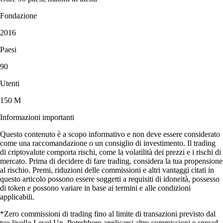
Fondazione
2016
Paesi
90
Utenti
150 M
Informazioni importanti
Questo contenuto è a scopo informativo e non deve essere considerato
come una raccomandazione o un consiglio di investimento. Il trading
di criptovalute comporta rischi, come la volatilità dei prezzi e i rischi di
mercato. Prima di decidere di fare trading, considera la tua propensione
al rischio. Premi, riduzioni delle commissioni e altri vantaggi citati in
questo articolo possono essere soggetti a requisiti di idoneità, possesso
di token e possono variare in base ai termini e alle condizioni
applicabili.
*Zero commissioni di trading fino al limite di transazioni previsto dal
tuo livello Level Up. Potrebbero applicarsi altre commissioni e spread.