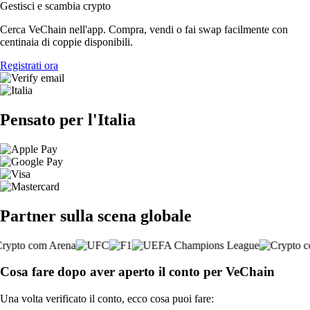
Gestisci e scambia crypto
Cerca VeChain nell'app. Compra, vendi o fai swap facilmente con
centinaia di coppie disponibili.
Registrati ora
Pensato per l'Italia
Partner sulla scena globale
Cosa fare dopo aver aperto il conto per VeChain
Una volta verificato il conto, ecco cosa puoi fare: