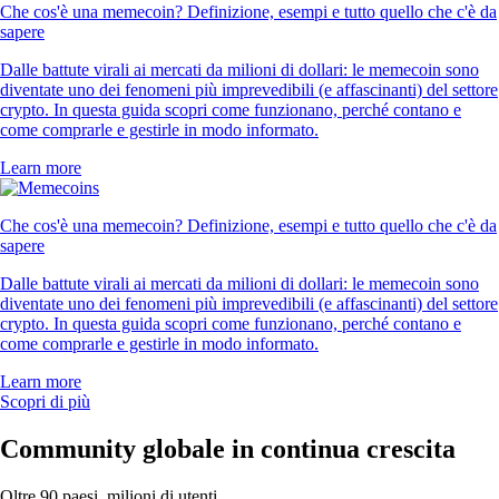
Che cos'è una memecoin? Definizione, esempi e tutto quello che c'è da
sapere
Dalle battute virali ai mercati da milioni di dollari: le memecoin sono
diventate uno dei fenomeni più imprevedibili (e affascinanti) del settore
crypto. In questa guida scopri come funzionano, perché contano e
come comprarle e gestirle in modo informato.
Learn more
Che cos'è una memecoin? Definizione, esempi e tutto quello che c'è da
sapere
Dalle battute virali ai mercati da milioni di dollari: le memecoin sono
diventate uno dei fenomeni più imprevedibili (e affascinanti) del settore
crypto. In questa guida scopri come funzionano, perché contano e
come comprarle e gestirle in modo informato.
Learn more
Scopri di più
Community globale in continua crescita
Oltre 90 paesi, milioni di utenti