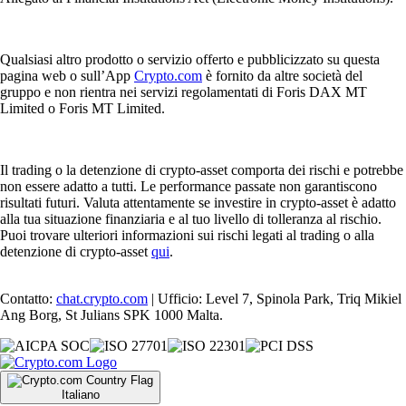
Qualsiasi altro prodotto o servizio offerto e pubblicizzato su questa
pagina web o sull’App
Crypto.com
è fornito da altre società del
gruppo e non rientra nei servizi regolamentati di Foris DAX MT
Limited o Foris MT Limited.
Il trading o la detenzione di crypto-asset comporta dei rischi e potrebbe
non essere adatto a tutti. Le performance passate non garantiscono
risultati futuri. Valuta attentamente se investire in crypto-asset è adatto
alla tua situazione finanziaria e al tuo livello di tolleranza al rischio.
Puoi trovare ulteriori informazioni sui rischi legati al trading o alla
detenzione di crypto-asset
qui
.
Contatto:
chat.crypto.com
| Ufficio: Level 7, Spinola Park, Triq Mikiel
Ang Borg, St Julians SPK 1000 Malta.
Italiano