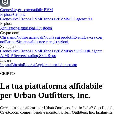
Cronos
Layer1 compatibile EVM
Esplora Cronos
Cronos PoS
Cronos EVM
Cronos zkEVM
SDK agente AI
Esplora
Affiliazione
Istituzionali
Custodia
Crypto.com
Chi siamo
Notizie aziendali
Novità sui prodotti
Eventi
Lavora con
noi
Partner
Sicurezza
Licenze e registrazioni
Sviluppatori
Cronos PoS
Cronos EVM
Cronos zkEVM
Pay SDK
SDK agente
AI
MCP Servers
Trading Skill Repo
Impara
Impara
Bitcoin
Ricerca
Aggiornamenti di mercato
CRIPTO
La tua piattaforma affidabile
per Urban Outfitters, Inc.
Cerchi una piattaforma per Urban Outfitters, Inc. in Italia? Con l'app di
Crypto.com compri, vendi e monitori Urban Outfitters, Inc. facilmente