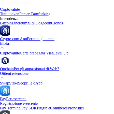
Criptovalute
Tutti i token
Panieri
Earn
Staking
In tendenza
Bitcoin
Ethereum
XRP
Dogecoin
Cronos
Crypto.com App
Per tutti gli utenti
Inizia
Criptovalute
Carta prepagata Visa
Level Up
Onchain
Per gli appassionati di Web3
Ottieni estensione
Swap
Stake
Scopri le dApp
Pay
Per esercenti
Registrazione esercente
Pay Terminal
Pay SDK
Plugin eCommerce
Pronostici