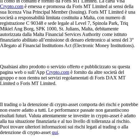
Il conto in contanti è fornito da Foris MT Limited. La carta Visa
Crypto.com
è emessa e promossa da Foris MT Limited ai sensi della
sua licenza Visa Principal Member (Issuing). Foris MT Limited è una
società a responsabilità limitata costituita a Malta, con numero di
registrazione C 90348 e sede legale al Level 7, Spinola Park, Triq
Mikiel Ang Borg, SPK 1000, St. Julians, Malta, debitamente
autorizzata dalla Malta Financial Services Authority come istituto
finanziario abilitato all’emissione di denaro elettronico ai sensi del 3°
Allegato al Financial Institutions Act (Electronic Money Institutions).
Qualsiasi altro prodotto o servizio offerto e pubblicizzato su questa
pagina web o sull’App
Crypto.com
è fornito da altre società del
gruppo e non rientra nei servizi regolamentati di Foris DAX MT
Limited o Foris MT Limited.
Il trading o la detenzione di crypto-asset comporta dei rischi e potrebbe
non essere adatto a tutti. Le performance passate non garantiscono
risultati futuri. Valuta attentamente se investire in crypto-asset è adatto
alla tua situazione finanziaria e al tuo livello di tolleranza al rischio.
Puoi trovare ulteriori informazioni sui rischi legati al trading o alla
detenzione di crypto-asset
qui
.