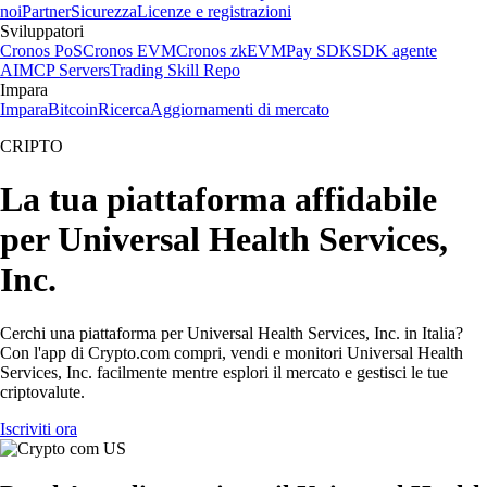
noi
Partner
Sicurezza
Licenze e registrazioni
Sviluppatori
Cronos PoS
Cronos EVM
Cronos zkEVM
Pay SDK
SDK agente
AI
MCP Servers
Trading Skill Repo
Impara
Impara
Bitcoin
Ricerca
Aggiornamenti di mercato
CRIPTO
La tua piattaforma affidabile
per Universal Health Services,
Inc.
Cerchi una piattaforma per Universal Health Services, Inc. in Italia?
Con l'app di Crypto.com compri, vendi e monitori Universal Health
Services, Inc. facilmente mentre esplori il mercato e gestisci le tue
criptovalute.
Iscriviti ora