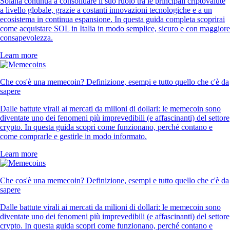
Solana continua a consolidare il suo ruolo tra le principali criptovalute
a livello globale, grazie a costanti innovazioni tecnologiche e a un
ecosistema in continua espansione. In questa guida completa scoprirai
come acquistare SOL in Italia in modo semplice, sicuro e con maggiore
consapevolezza.
Learn more
Che cos'è una memecoin? Definizione, esempi e tutto quello che c'è da
sapere
Dalle battute virali ai mercati da milioni di dollari: le memecoin sono
diventate uno dei fenomeni più imprevedibili (e affascinanti) del settore
crypto. In questa guida scopri come funzionano, perché contano e
come comprarle e gestirle in modo informato.
Learn more
Che cos'è una memecoin? Definizione, esempi e tutto quello che c'è da
sapere
Dalle battute virali ai mercati da milioni di dollari: le memecoin sono
diventate uno dei fenomeni più imprevedibili (e affascinanti) del settore
crypto. In questa guida scopri come funzionano, perché contano e