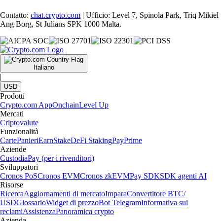
Contatto:
chat.crypto.com
| Ufficio: Level 7, Spinola Park, Triq Mikiel
Ang Borg, St Julians SPK 1000 Malta.
Italiano
|
USD
Prodotti
Crypto.com App
Onchain
Level Up
Mercati
Criptovalute
Funzionalità
Carte
Panieri
Earn
Stake
DeFi Staking
Pay
Prime
Aziende
Custodia
Pay (per i rivenditori)
Sviluppatori
Cronos PoS
Cronos EVM
Cronos zkEVM
Pay SDK
SDK agenti AI
Risorse
Ricerca
Aggiornamenti di mercato
Impara
Convertitore BTC/
USD
Glossario
Widget di prezzo
Bot Telegram
Informativa sui
reclami
Assistenza
Panoramica crypto
Azienda