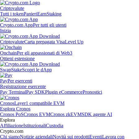
Criptovalute
Tutti i token
Panieri
Earn
Staking
Crypto.com App
Per tutti gli utenti
Inizia
Criptovalute
Carta prepagata Visa
Level Up
Onchain
Per gli appassionati di Web3
Ottieni estensione
Swap
Stake
Scopri le dApp
Pay
Per esercenti
Registrazione esercente
Pay Terminal
Pay SDK
Plugin eCommerce
Pronostici
Cronos
Layer1 compatibile EVM
Esplora Cronos
Cronos PoS
Cronos EVM
Cronos zkEVM
SDK agente AI
Esplora
Affiliazione
Istituzionali
Custodia
Crypto.com
Chi siamo
Notizie aziendali
Novità sui prodotti
Eventi
Lavora con