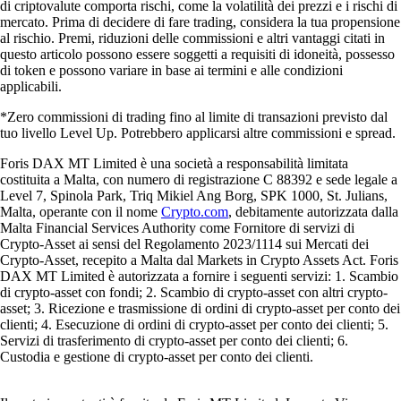
di criptovalute comporta rischi, come la volatilità dei prezzi e i rischi di
mercato. Prima di decidere di fare trading, considera la tua propensione
al rischio. Premi, riduzioni delle commissioni e altri vantaggi citati in
questo articolo possono essere soggetti a requisiti di idoneità, possesso
di token e possono variare in base ai termini e alle condizioni
applicabili.
*Zero commissioni di trading fino al limite di transazioni previsto dal
tuo livello Level Up. Potrebbero applicarsi altre commissioni e spread.
Foris DAX MT Limited è una società a responsabilità limitata
costituita a Malta, con numero di registrazione C 88392 e sede legale a
Level 7, Spinola Park, Triq Mikiel Ang Borg, SPK 1000, St. Julians,
Malta, operante con il nome
Crypto.com
, debitamente autorizzata dalla
Malta Financial Services Authority come Fornitore di servizi di
Crypto-Asset ai sensi del Regolamento 2023/1114 sui Mercati dei
Crypto-Asset, recepito a Malta dal Markets in Crypto Assets Act. Foris
DAX MT Limited è autorizzata a fornire i seguenti servizi: 1. Scambio
di crypto-asset con fondi; 2. Scambio di crypto-asset con altri crypto-
asset; 3. Ricezione e trasmissione di ordini di crypto-asset per conto dei
clienti; 4. Esecuzione di ordini di crypto-asset per conto dei clienti; 5.
Servizi di trasferimento di crypto-asset per conto dei clienti; 6.
Custodia e gestione di crypto-asset per conto dei clienti.