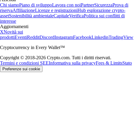
Chi siamo
Piano di sviluppo
Lavora con noi
Partner
Sicurezza
Prova di
riserva
Affiliazione
Licenze e registrazioni
Hub esplorazione crypto-
asset
Sostenibilità ambientale
Capitale
Verifica
Politica sui conflitti di
interesse
Aggiornamenti
X
Novità sui
prodotti
Eventi
Reddit
Discord
Instagram
Facebook
Linkedin
TradingView
Cryptocurrency in Every Wallet™
Copyright © 2018-2026 Crypto.com. Tutti i diritti riservati.
Termini e condizioni SEE
Informativa sulla privacy
Fees & Limits
Stato
Preferenze sui cookie