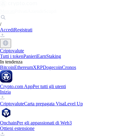
Mercati
Privati
Aziende
Scopri
/
Accedi
Registrati
Criptovalute
Tutti i token
Panieri
Earn
Staking
In tendenza
Bitcoin
Ethereum
XRP
Dogecoin
Cronos
Crypto.com App
Per tutti gli utenti
Inizia
Criptovalute
Carta prepagata Visa
Level Up
Onchain
Per gli appassionati di Web3
Ottieni estensione