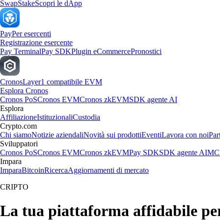
Swap
Stake
Scopri le dApp
Pay
Per esercenti
Registrazione esercente
Pay Terminal
Pay SDK
Plugin eCommerce
Pronostici
Cronos
Layer1 compatibile EVM
Esplora Cronos
Cronos PoS
Cronos EVM
Cronos zkEVM
SDK agente AI
Esplora
Affiliazione
Istituzionali
Custodia
Crypto.com
Chi siamo
Notizie aziendali
Novità sui prodotti
Eventi
Lavora con noi
Par
Sviluppatori
Cronos PoS
Cronos EVM
Cronos zkEVM
Pay SDK
SDK agente AI
MCP
Impara
Impara
Bitcoin
Ricerca
Aggiornamenti di mercato
CRIPTO
La tua piattaforma affidabile pe