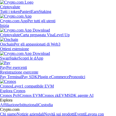
Criptovalute
Tutti i token
Panieri
Earn
Staking
Crypto.com App
Per tutti gli utenti
Inizia
Criptovalute
Carta prepagata Visa
Level Up
Onchain
Per gli appassionati di Web3
Ottieni estensione
Swap
Stake
Scopri le dApp
Pay
Per esercenti
Registrazione esercente
Pay Terminal
Pay SDK
Plugin eCommerce
Pronostici
Cronos
Layer1 compatibile EVM
Esplora Cronos
Cronos PoS
Cronos EVM
Cronos zkEVM
SDK agente AI
Esplora
Affiliazione
Istituzionali
Custodia
Crypto.com
Chi siamo
Notizie aziendali
Novità sui prodotti
Eventi
Lavora con