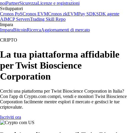
noi
Partner
Sicurezza
Licenze e registrazioni
Sviluppatori
Cronos PoS
Cronos EVM
Cronos zkEVM
Pay SDK
SDK agente
AI
MCP Servers
Trading Skill Repo
Impara
Impara
Bitcoin
Ricerca
Aggiornamenti di mercato
CRIPTO
La tua piattaforma affidabile
per Twist Bioscience
Corporation
Cerchi una piattaforma per Twist Bioscience Corporation in Italia?
Con l'app di Crypto.com compri, vendi e monitori Twist Bioscience
Corporation facilmente mentre esplori il mercato e gestisci le tue
criptovalute.
Iscriviti ora