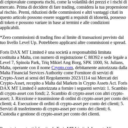
di criptovalute comporta rischi, come la volatilità dei prezzi e i rischi di
mercato. Prima di decidere di fare trading, considera la tua propensione
al rischio. Premi, riduzioni delle commissioni e altri vantaggi citati in
questo articolo possono essere soggetti a requisiti di idoneità, possesso
di token e possono variare in base ai termini e alle condizioni
applicabili.
*Zero commissioni di trading fino al limite di transazioni previsto dal
tuo livello Level Up. Potrebbero applicarsi altre commissioni e spread.
Foris DAX MT Limited è una società a responsabilità limitata
costituita a Malta, con numero di registrazione C 88392 e sede legale a
Level 7, Spinola Park, Triq Mikiel Ang Borg, SPK 1000, St. Julians,
Malta, operante con il nome
Crypto.com
, debitamente autorizzata dalla
Malta Financial Services Authority come Fornitore di servizi di
Crypto-Asset ai sensi del Regolamento 2023/1114 sui Mercati dei
Crypto-Asset, recepito a Malta dal Markets in Crypto Assets Act. Foris
DAX MT Limited è autorizzata a fornire i seguenti servizi: 1. Scambio
di crypto-asset con fondi; 2. Scambio di crypto-asset con altri crypto-
asset; 3. Ricezione e trasmissione di ordini di crypto-asset per conto dei
clienti; 4. Esecuzione di ordini di crypto-asset per conto dei clienti; 5.
Servizi di trasferimento di crypto-asset per conto dei clienti; 6.
Custodia e gestione di crypto-asset per conto dei clienti.