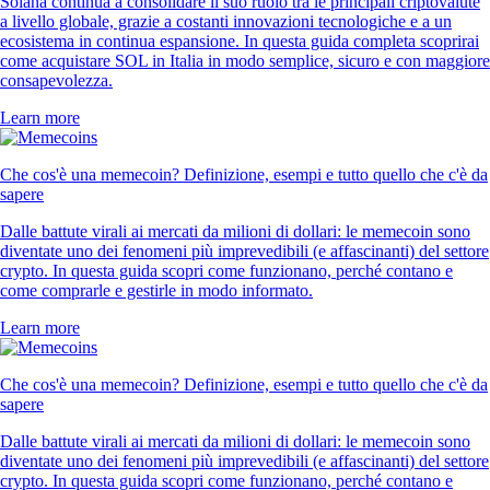
Solana continua a consolidare il suo ruolo tra le principali criptovalute
a livello globale, grazie a costanti innovazioni tecnologiche e a un
ecosistema in continua espansione. In questa guida completa scoprirai
come acquistare SOL in Italia in modo semplice, sicuro e con maggiore
consapevolezza.
Learn more
Che cos'è una memecoin? Definizione, esempi e tutto quello che c'è da
sapere
Dalle battute virali ai mercati da milioni di dollari: le memecoin sono
diventate uno dei fenomeni più imprevedibili (e affascinanti) del settore
crypto. In questa guida scopri come funzionano, perché contano e
come comprarle e gestirle in modo informato.
Learn more
Che cos'è una memecoin? Definizione, esempi e tutto quello che c'è da
sapere
Dalle battute virali ai mercati da milioni di dollari: le memecoin sono
diventate uno dei fenomeni più imprevedibili (e affascinanti) del settore
crypto. In questa guida scopri come funzionano, perché contano e