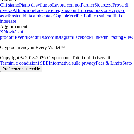
Chi siamo
Piano di sviluppo
Lavora con noi
Partner
Sicurezza
Prova di
riserva
Affiliazione
Licenze e registrazioni
Hub esplorazione crypto-
asset
Sostenibilità ambientale
Capitale
Verifica
Politica sui conflitti di
interesse
Aggiornamenti
X
Novità sui
prodotti
Eventi
Reddit
Discord
Instagram
Facebook
Linkedin
TradingView
Cryptocurrency in Every Wallet™
Copyright © 2018-2026 Crypto.com. Tutti i diritti riservati.
Termini e condizioni SEE
Informativa sulla privacy
Fees & Limits
Stato
Preferenze sui cookie