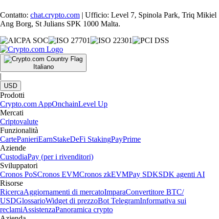
Contatto:
chat.crypto.com
| Ufficio: Level 7, Spinola Park, Triq Mikiel
Ang Borg, St Julians SPK 1000 Malta.
Italiano
|
USD
Prodotti
Crypto.com App
Onchain
Level Up
Mercati
Criptovalute
Funzionalità
Carte
Panieri
Earn
Stake
DeFi Staking
Pay
Prime
Aziende
Custodia
Pay (per i rivenditori)
Sviluppatori
Cronos PoS
Cronos EVM
Cronos zkEVM
Pay SDK
SDK agenti AI
Risorse
Ricerca
Aggiornamenti di mercato
Impara
Convertitore BTC/
USD
Glossario
Widget di prezzo
Bot Telegram
Informativa sui
reclami
Assistenza
Panoramica crypto
Azienda