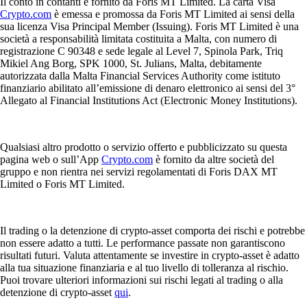
Il conto in contanti è fornito da Foris MT Limited. La carta Visa
Crypto.com
è emessa e promossa da Foris MT Limited ai sensi della
sua licenza Visa Principal Member (Issuing). Foris MT Limited è una
società a responsabilità limitata costituita a Malta, con numero di
registrazione C 90348 e sede legale al Level 7, Spinola Park, Triq
Mikiel Ang Borg, SPK 1000, St. Julians, Malta, debitamente
autorizzata dalla Malta Financial Services Authority come istituto
finanziario abilitato all’emissione di denaro elettronico ai sensi del 3°
Allegato al Financial Institutions Act (Electronic Money Institutions).
Qualsiasi altro prodotto o servizio offerto e pubblicizzato su questa
pagina web o sull’App
Crypto.com
è fornito da altre società del
gruppo e non rientra nei servizi regolamentati di Foris DAX MT
Limited o Foris MT Limited.
Il trading o la detenzione di crypto-asset comporta dei rischi e potrebbe
non essere adatto a tutti. Le performance passate non garantiscono
risultati futuri. Valuta attentamente se investire in crypto-asset è adatto
alla tua situazione finanziaria e al tuo livello di tolleranza al rischio.
Puoi trovare ulteriori informazioni sui rischi legati al trading o alla
detenzione di crypto-asset
qui
.