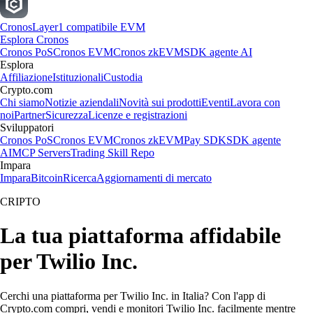
Cronos
Layer1 compatibile EVM
Esplora Cronos
Cronos PoS
Cronos EVM
Cronos zkEVM
SDK agente AI
Esplora
Affiliazione
Istituzionali
Custodia
Crypto.com
Chi siamo
Notizie aziendali
Novità sui prodotti
Eventi
Lavora con
noi
Partner
Sicurezza
Licenze e registrazioni
Sviluppatori
Cronos PoS
Cronos EVM
Cronos zkEVM
Pay SDK
SDK agente
AI
MCP Servers
Trading Skill Repo
Impara
Impara
Bitcoin
Ricerca
Aggiornamenti di mercato
CRIPTO
La tua piattaforma affidabile
per Twilio Inc.
Cerchi una piattaforma per Twilio Inc. in Italia? Con l'app di
Crypto.com compri, vendi e monitori Twilio Inc. facilmente mentre