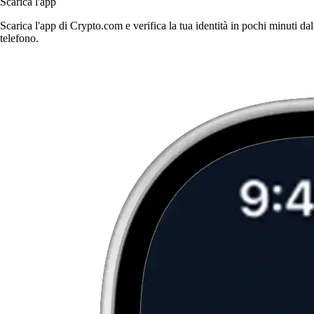
Scarica l'app
Scarica l'app di Crypto.com e verifica la tua identità in pochi minuti dal
telefono.