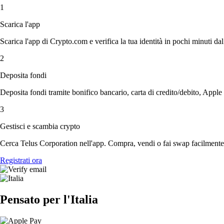
1
Scarica l'app
Scarica l'app di Crypto.com e verifica la tua identità in pochi minuti dal
2
Deposita fondi
Deposita fondi tramite bonifico bancario, carta di credito/debito, Apple
3
Gestisci e scambia crypto
Cerca Telus Corporation nell'app. Compra, vendi o fai swap facilmente 
Registrati ora
Pensato per l'Italia