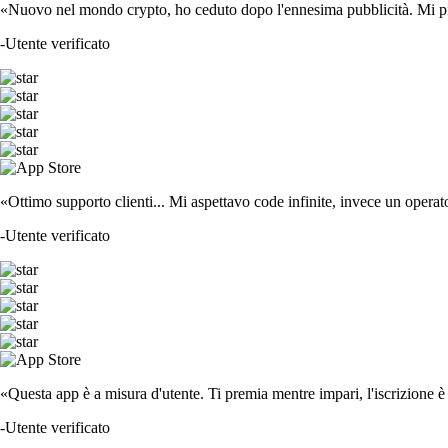
«Nuovo nel mondo crypto, ho ceduto dopo l'ennesima pubblicità. Mi piace
-
Utente verificato
«Ottimo supporto clienti... Mi aspettavo code infinite, invece un operat
-
Utente verificato
«Questa app è a misura d'utente. Ti premia mentre impari, l'iscrizione è 
-
Utente verificato