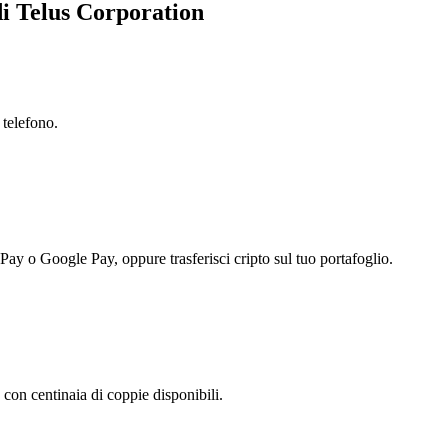
di Telus Corporation
 telefono.
 Pay o Google Pay, oppure trasferisci cripto sul tuo portafoglio.
con centinaia di coppie disponibili.