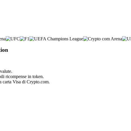
tion
valute.
bili ricompense in token.
la carta Visa di Crypto.com.