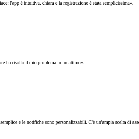
: l'app è intuitiva, chiara e la registrazione è stata semplicissima».
ore ha risolto il mio problema in un attimo».
semplice e le notifiche sono personalizzabili. C'è un'ampia scelta di asse