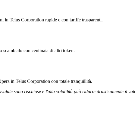
ni in Telus Corporation rapide e con tariffe trasparenti.
 scambialo con centinaia di altri token.
pera in Telus Corporation con totale tranquillità.
ovalute sono rischiose e l'alta volatilità può ridurre drasticamente il val