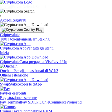
Mercati
Privati
Aziende
Scopri
/
Accedi
Registrati
Criptovalute
Tutti i token
Panieri
Earn
Staking
Crypto.com App
Per tutti gli utenti
Inizia
Criptovalute
Carta prepagata Visa
Level Up
Onchain
Per gli appassionati di Web3
Ottieni estensione
Swap
Stake
Scopri le dApp
Pay
Per esercenti
Registrazione esercente
Pay Terminal
Pay SDK
Plugin eCommerce
Pronostici
Cronos
Layer1 compatibile EVM