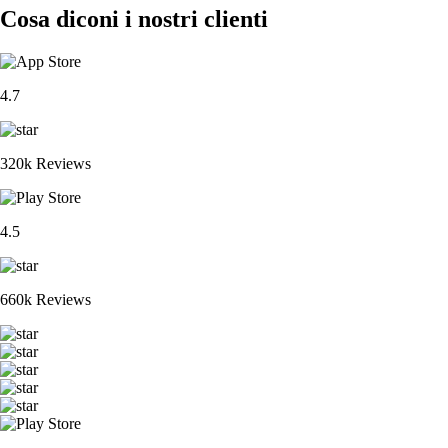
Cosa diconi i nostri clienti
4.7
320k Reviews
4.5
660k Reviews