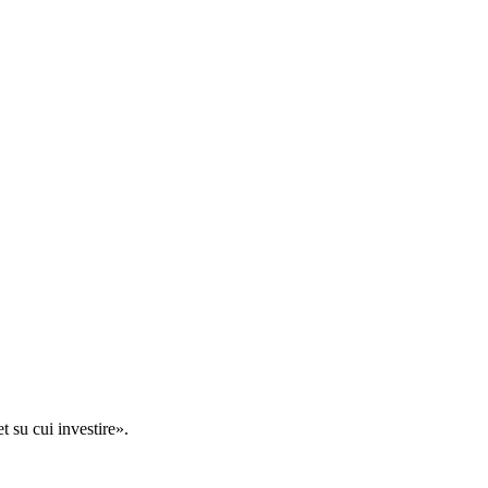
t su cui investire».