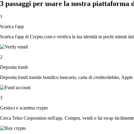
3 passaggi per usare la nostra piattaforma 
1
Scarica l'app
Scarica l'app di Crypto.com e verifica la tua identità in pochi minuti dal
2
Deposita fondi
Deposita fondi tramite bonifico bancario, carta di credito/debito, Apple
3
Gestisci e scambia crypto
Cerca Telus Corporation nell'app. Compra, vendi o fai swap facilmente 