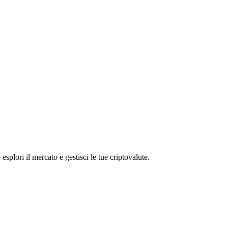
plori il mercato e gestisci le tue criptovalute.