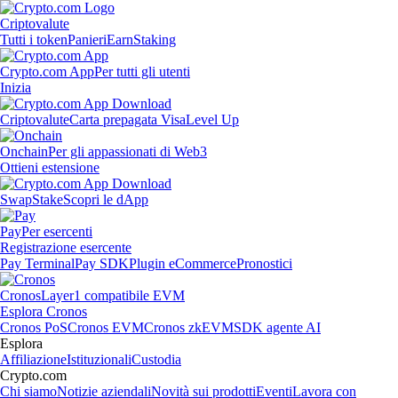
Criptovalute
Tutti i token
Panieri
Earn
Staking
Crypto.com App
Per tutti gli utenti
Inizia
Criptovalute
Carta prepagata Visa
Level Up
Onchain
Per gli appassionati di Web3
Ottieni estensione
Swap
Stake
Scopri le dApp
Pay
Per esercenti
Registrazione esercente
Pay Terminal
Pay SDK
Plugin eCommerce
Pronostici
Cronos
Layer1 compatibile EVM
Esplora Cronos
Cronos PoS
Cronos EVM
Cronos zkEVM
SDK agente AI
Esplora
Affiliazione
Istituzionali
Custodia
Crypto.com
Chi siamo
Notizie aziendali
Novità sui prodotti
Eventi
Lavora con