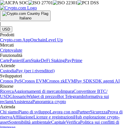
Italiano
|
USD
Prodotti
Crypto.com App
Onchain
Level Up
Mercati
Criptovalute
Funzionalità
Carte
Panieri
Earn
Stake
DeFi Staking
Pay
Prime
Aziende
Custodia
Pay (per i rivenditori)
Sviluppatori
Cronos PoS
Cronos EVM
Cronos zkEVM
Pay SDK
SDK agenti AI
Risorse
Ricerca
Aggiornamenti di mercato
Impara
Convertitore BTC/
USD
Glossario
Widget di prezzo
Bot Telegram
Informativa sui
reclami
Assistenza
Panoramica crypto
Azienda
Chi siamo
Piano di sviluppo
Lavora con noi
Partner
Sicurezza
Prova di
riserva
Affiliazione
Licenze e registrazioni
Hub esplorazione crypto-
asset
Sostenibilità ambientale
Capitale
Verifica
Politica sui conflitti di
interesse