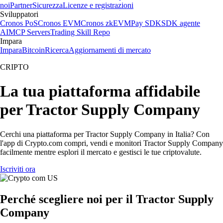
noi
Partner
Sicurezza
Licenze e registrazioni
Sviluppatori
Cronos PoS
Cronos EVM
Cronos zkEVM
Pay SDK
SDK agente
AI
MCP Servers
Trading Skill Repo
Impara
Impara
Bitcoin
Ricerca
Aggiornamenti di mercato
CRIPTO
La tua piattaforma affidabile
per Tractor Supply Company
Cerchi una piattaforma per Tractor Supply Company in Italia? Con
l'app di Crypto.com compri, vendi e monitori Tractor Supply Company
facilmente mentre esplori il mercato e gestisci le tue criptovalute.
Iscriviti ora
Perché scegliere noi per il Tractor Supply
Company