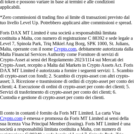
di token e possono variare in base ai termini e alle condizioni
applicabili.
*Zero commissioni di trading fino al limite di transazioni previsto dal
tuo livello Level Up. Potrebbero applicarsi altre commissioni e spread.
Foris DAX MT Limited è una società a responsabilità limitata
costituita a Malta, con numero di registrazione C 88392 e sede legale a
Level 7, Spinola Park, Triq Mikiel Ang Borg, SPK 1000, St. Julians,
Malta, operante con il nome
Crypto.com
, debitamente autorizzata dalla
Malta Financial Services Authority come Fornitore di servizi di
Crypto-Asset ai sensi del Regolamento 2023/1114 sui Mercati dei
Crypto-Asset, recepito a Malta dal Markets in Crypto Assets Act. Foris
DAX MT Limited è autorizzata a fornire i seguenti servizi: 1. Scambio
di crypto-asset con fondi; 2. Scambio di crypto-asset con altri crypto-
asset; 3. Ricezione e trasmissione di ordini di crypto-asset per conto dei
clienti; 4. Esecuzione di ordini di crypto-asset per conto dei clienti; 5.
Servizi di trasferimento di crypto-asset per conto dei clienti; 6.
Custodia e gestione di crypto-asset per conto dei clienti.
Il conto in contanti è fornito da Foris MT Limited. La carta Visa
Crypto.com
è emessa e promossa da Foris MT Limited ai sensi della
sua licenza Visa Principal Member (Issuing). Foris MT Limited è una
società a responsabilità limitata costituita a Malta, con numero di