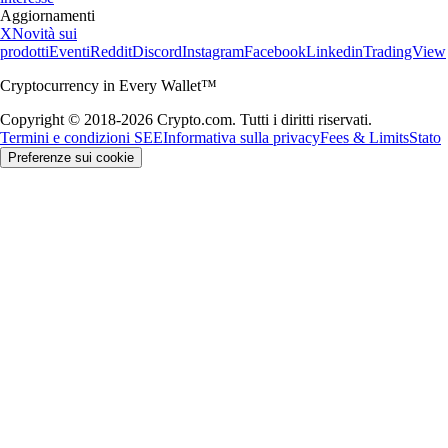
Aggiornamenti
X
Novità sui
prodotti
Eventi
Reddit
Discord
Instagram
Facebook
Linkedin
TradingView
Cryptocurrency in Every Wallet™
Copyright © 2018-2026 Crypto.com. Tutti i diritti riservati.
Termini e condizioni SEE
Informativa sulla privacy
Fees & Limits
Stato
Preferenze sui cookie