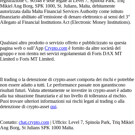
registrazione C 90348 e sede legale al Level 7, Spinola Park, Triq
Mikiel Ang Borg, SPK 1000, St. Julians, Malta, debitamente
autorizzata dalla Malta Financial Services Authority come istituto
finanziario abilitato all’emissione di denaro elettronico ai sensi del 3°
Allegato al Financial Institutions Act (Electronic Money Institutions).
Qualsiasi altro prodotto o servizio offerto e pubblicizzato su questa
pagina web o sull’App
Crypto.com
è fornito da altre società del
gruppo e non rientra nei servizi regolamentati di Foris DAX MT
Limited o Foris MT Limited.
Il trading o la detenzione di crypto-asset comporta dei rischi e potrebbe
non essere adatto a tutti. Le performance passate non garantiscono
risultati futuri. Valuta attentamente se investire in crypto-asset è adatto
alla tua situazione finanziaria e al tuo livello di tolleranza al rischio.
Puoi trovare ulteriori informazioni sui rischi legati al trading o alla
detenzione di crypto-asset
qui
.
Contatto:
chat.crypto.com
| Ufficio: Level 7, Spinola Park, Triq Mikiel
Ang Borg, St Julians SPK 1000 Malta.