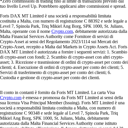
*Zero commissioni di trading fino al limite di transazioni previsto dal
tuo livello Level Up. Potrebbero applicarsi altre commissioni e spread.
Foris DAX MT Limited è una società a responsabilità limitata
costituita a Malta, con numero di registrazione C 88392 e sede legale a
Level 7, Spinola Park, Triq Mikiel Ang Borg, SPK 1000, St. Julians,
Malta, operante con il nome
Crypto.com
, debitamente autorizzata dalla
Malta Financial Services Authority come Fornitore di servizi di
Crypto-Asset ai sensi del Regolamento 2023/1114 sui Mercati dei
Crypto-Asset, recepito a Malta dal Markets in Crypto Assets Act. Foris
DAX MT Limited è autorizzata a fornire i seguenti servizi: 1. Scambio
di crypto-asset con fondi; 2. Scambio di crypto-asset con altri crypto-
asset; 3. Ricezione e trasmissione di ordini di crypto-asset per conto dei
clienti; 4. Esecuzione di ordini di crypto-asset per conto dei clienti; 5.
Servizi di trasferimento di crypto-asset per conto dei clienti; 6.
Custodia e gestione di crypto-asset per conto dei clienti.
Il conto in contanti è fornito da Foris MT Limited. La carta Visa
Crypto.com
è emessa e promossa da Foris MT Limited ai sensi della
sua licenza Visa Principal Member (Issuing). Foris MT Limited è una
società a responsabilità limitata costituita a Malta, con numero di
registrazione C 90348 e sede legale al Level 7, Spinola Park, Triq
Mikiel Ang Borg, SPK 1000, St. Julians, Malta, debitamente
autorizzata dalla Malta Financial Services Authority come istituto