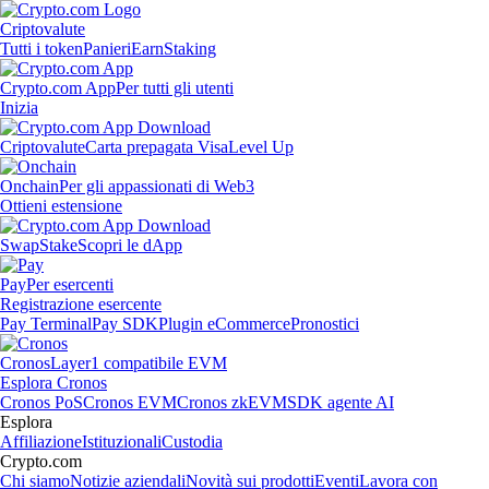
Criptovalute
Tutti i token
Panieri
Earn
Staking
Crypto.com App
Per tutti gli utenti
Inizia
Criptovalute
Carta prepagata Visa
Level Up
Onchain
Per gli appassionati di Web3
Ottieni estensione
Swap
Stake
Scopri le dApp
Pay
Per esercenti
Registrazione esercente
Pay Terminal
Pay SDK
Plugin eCommerce
Pronostici
Cronos
Layer1 compatibile EVM
Esplora Cronos
Cronos PoS
Cronos EVM
Cronos zkEVM
SDK agente AI
Esplora
Affiliazione
Istituzionali
Custodia
Crypto.com
Chi siamo
Notizie aziendali
Novità sui prodotti
Eventi
Lavora con