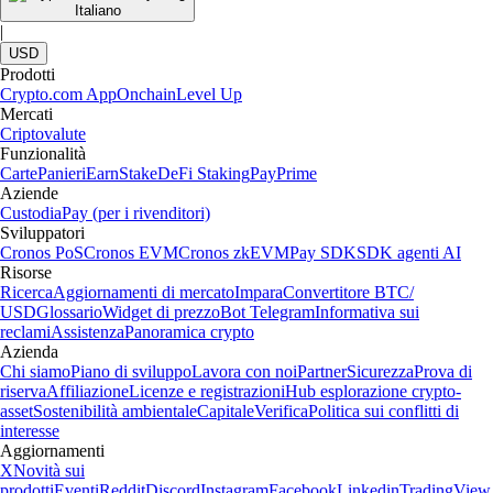
Italiano
|
USD
Prodotti
Crypto.com App
Onchain
Level Up
Mercati
Criptovalute
Funzionalità
Carte
Panieri
Earn
Stake
DeFi Staking
Pay
Prime
Aziende
Custodia
Pay (per i rivenditori)
Sviluppatori
Cronos PoS
Cronos EVM
Cronos zkEVM
Pay SDK
SDK agenti AI
Risorse
Ricerca
Aggiornamenti di mercato
Impara
Convertitore BTC/
USD
Glossario
Widget di prezzo
Bot Telegram
Informativa sui
reclami
Assistenza
Panoramica crypto
Azienda
Chi siamo
Piano di sviluppo
Lavora con noi
Partner
Sicurezza
Prova di
riserva
Affiliazione
Licenze e registrazioni
Hub esplorazione crypto-
asset
Sostenibilità ambientale
Capitale
Verifica
Politica sui conflitti di
interesse
Aggiornamenti
X
Novità sui
prodotti
Eventi
Reddit
Discord
Instagram
Facebook
Linkedin
TradingView