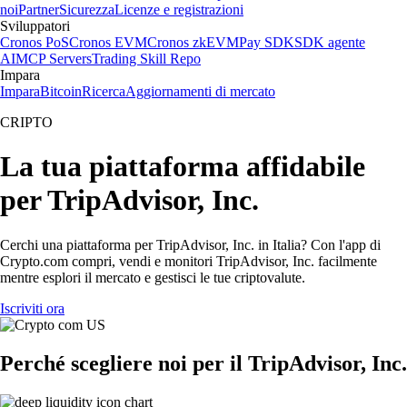
noi
Partner
Sicurezza
Licenze e registrazioni
Sviluppatori
Cronos PoS
Cronos EVM
Cronos zkEVM
Pay SDK
SDK agente
AI
MCP Servers
Trading Skill Repo
Impara
Impara
Bitcoin
Ricerca
Aggiornamenti di mercato
CRIPTO
La tua piattaforma affidabile
per TripAdvisor, Inc.
Cerchi una piattaforma per TripAdvisor, Inc. in Italia? Con l'app di
Crypto.com compri, vendi e monitori TripAdvisor, Inc. facilmente
mentre esplori il mercato e gestisci le tue criptovalute.
Iscriviti ora
Perché scegliere noi per il TripAdvisor, Inc.