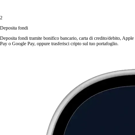
2
Deposita fondi
Deposita fondi tramite bonifico bancario, carta di credito/debito, Apple
Pay o Google Pay, oppure trasferisci cripto sul tuo portafoglio.