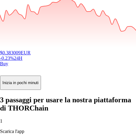
$
0.383009
EUR
-0.23
%
24H
Buy
Inizia in pochi minuti
3 passaggi per usare la nostra piattaforma
di THORChain
1
Scarica l'app