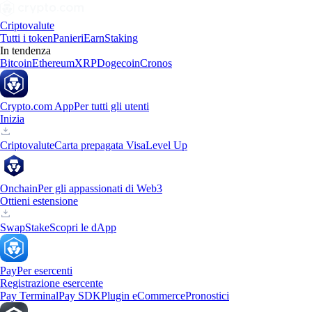
Criptovalute
Tutti i token
Panieri
Earn
Staking
In tendenza
Bitcoin
Ethereum
XRP
Dogecoin
Cronos
Crypto.com App
Per tutti gli utenti
Inizia
Criptovalute
Carta prepagata Visa
Level Up
Onchain
Per gli appassionati di Web3
Ottieni estensione
Swap
Stake
Scopri le dApp
Pay
Per esercenti
Registrazione esercente
Pay Terminal
Pay SDK
Plugin eCommerce
Pronostici