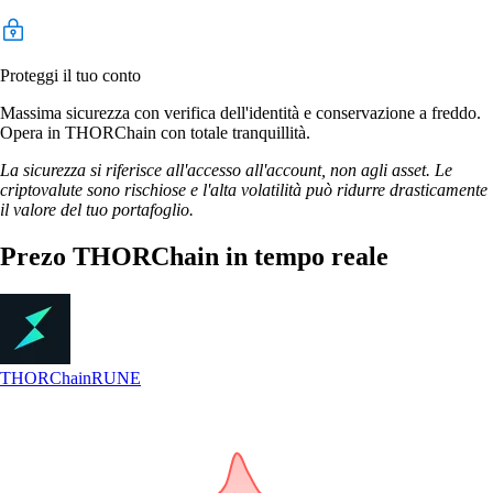
Proteggi il tuo conto
Massima sicurezza con verifica dell'identità e conservazione a freddo.
Opera in THORChain con totale tranquillità.
La sicurezza si riferisce all'accesso all'account, non agli asset. Le
criptovalute sono rischiose e l'alta volatilità può ridurre drasticamente
il valore del tuo portafoglio.
Prezo THORChain in tempo reale
THORChain
RUNE