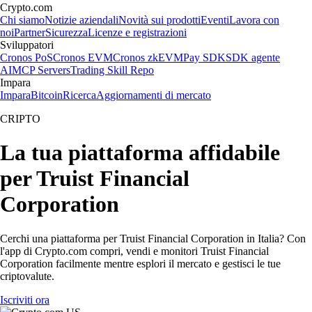
Crypto.com
Chi siamo
Notizie aziendali
Novità sui prodotti
Eventi
Lavora con
noi
Partner
Sicurezza
Licenze e registrazioni
Sviluppatori
Cronos PoS
Cronos EVM
Cronos zkEVM
Pay SDK
SDK agente
AI
MCP Servers
Trading Skill Repo
Impara
Impara
Bitcoin
Ricerca
Aggiornamenti di mercato
CRIPTO
La tua piattaforma affidabile
per Truist Financial
Corporation
Cerchi una piattaforma per Truist Financial Corporation in Italia? Con
l'app di Crypto.com compri, vendi e monitori Truist Financial
Corporation facilmente mentre esplori il mercato e gestisci le tue
criptovalute.
Iscriviti ora