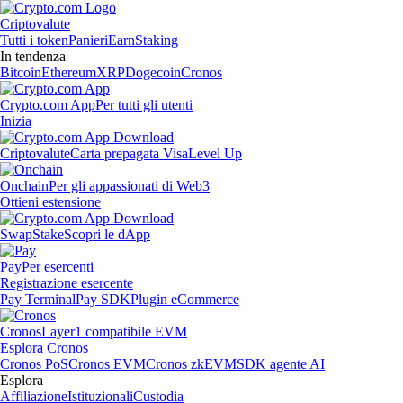
Criptovalute
Tutti i token
Panieri
Earn
Staking
In tendenza
Bitcoin
Ethereum
XRP
Dogecoin
Cronos
Crypto.com App
Per tutti gli utenti
Inizia
Criptovalute
Carta prepagata Visa
Level Up
Onchain
Per gli appassionati di Web3
Ottieni estensione
Swap
Stake
Scopri le dApp
Pay
Per esercenti
Registrazione esercente
Pay Terminal
Pay SDK
Plugin eCommerce
Cronos
Layer1 compatibile EVM
Esplora Cronos
Cronos PoS
Cronos EVM
Cronos zkEVM
SDK agente AI
Esplora
Affiliazione
Istituzionali
Custodia