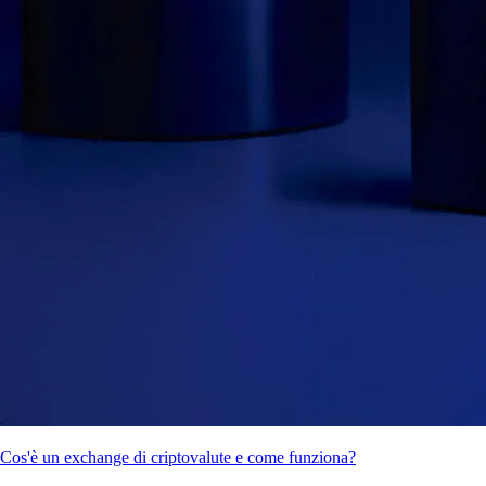
Cos'è un exchange di criptovalute e come funziona?