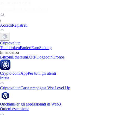
Mercati
Privati
Aziende
Scopri
/
Accedi
Registrati
Criptovalute
Tutti i token
Panieri
Earn
Staking
In tendenza
Bitcoin
Ethereum
XRP
Dogecoin
Cronos
Crypto.com App
Per tutti gli utenti
Inizia
Criptovalute
Carta prepagata Visa
Level Up
Onchain
Per gli appassionati di Web3
Ottieni estensione