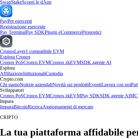
Swap
Stake
Scopri le dApp
Pay
Per esercenti
Registrazione esercente
Pay Terminal
Pay SDK
Plugin eCommerce
Pronostici
Cronos
Layer1 compatibile EVM
Esplora Cronos
Cronos PoS
Cronos EVM
Cronos zkEVM
SDK agente AI
Esplora
Affiliazione
Istituzionali
Custodia
Crypto.com
Chi siamo
Notizie aziendali
Novità sui prodotti
Eventi
Lavora con noi
Par
Sviluppatori
Cronos PoS
Cronos EVM
Cronos zkEVM
Pay SDK
SDK agente AI
MCP
Impara
Impara
Bitcoin
Ricerca
Aggiornamenti di mercato
CRIPTO
La tua piattaforma affidabile pe