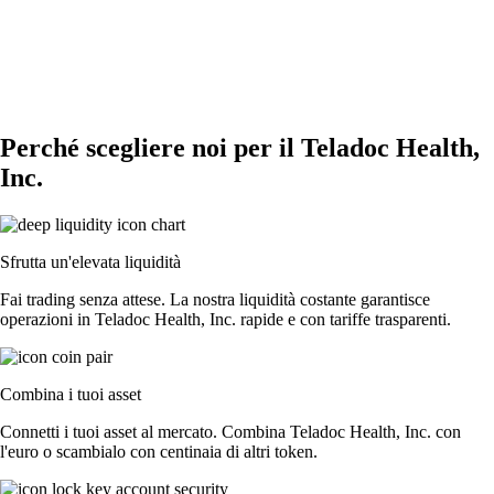
Perché scegliere noi per il Teladoc Health,
Inc.
Sfrutta un'elevata liquidità
Fai trading senza attese. La nostra liquidità costante garantisce
operazioni in Teladoc Health, Inc. rapide e con tariffe trasparenti.
Combina i tuoi asset
Connetti i tuoi asset al mercato. Combina Teladoc Health, Inc. con
l'euro o scambialo con centinaia di altri token.