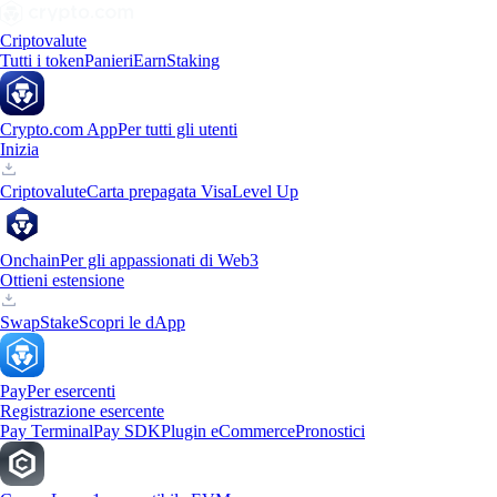
Criptovalute
Tutti i token
Panieri
Earn
Staking
Crypto.com App
Per tutti gli utenti
Inizia
Criptovalute
Carta prepagata Visa
Level Up
Onchain
Per gli appassionati di Web3
Ottieni estensione
Swap
Stake
Scopri le dApp
Pay
Per esercenti
Registrazione esercente
Pay Terminal
Pay SDK
Plugin eCommerce
Pronostici