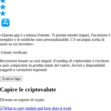
UNI
$
3.46
-1.31
%
POL
$
0.064907
-0.43
%
PEPE
$
0.000002
-1.58
%
XLM
$
0.140015
-0.43
%