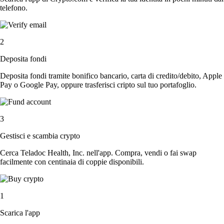
telefono.
2
Deposita fondi
Deposita fondi tramite bonifico bancario, carta di credito/debito, Apple
Pay o Google Pay, oppure trasferisci cripto sul tuo portafoglio.
3
Gestisci e scambia crypto
Cerca Teladoc Health, Inc. nell'app. Compra, vendi o fai swap
facilmente con centinaia di coppie disponibili.
1
Scarica l'app