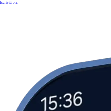
Iscriviti ora