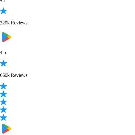
XRP
$
0.891033
-2.09
%
ETH
$
1,650.75
-0.29
%
ADA
$
0.175674
+
7.79
%
CRO
$
0.046031
-1.71
%
TRUMP
$
1.28
+
1.50
%