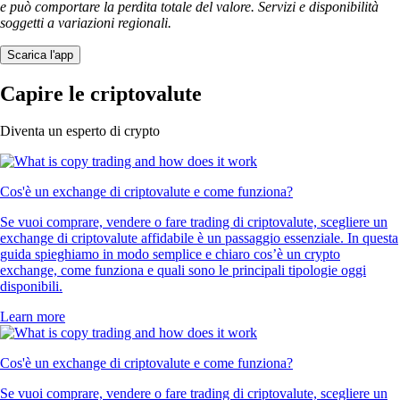
e può comportare la perdita totale del valore. Servizi e disponibilità
soggetti a variazioni regionali.
Scarica l'app
Capire le criptovalute
Diventa un esperto di crypto
Cos'è un exchange di criptovalute e come funziona?
Se vuoi comprare, vendere o fare trading di criptovalute, scegliere un
exchange di criptovalute affidabile è un passaggio essenziale. In questa
guida spieghiamo in modo semplice e chiaro cos’è un crypto
exchange, come funziona e quali sono le principali tipologie oggi
disponibili.
Learn more
Cos'è un exchange di criptovalute e come funziona?
Se vuoi comprare, vendere o fare trading di criptovalute, scegliere un