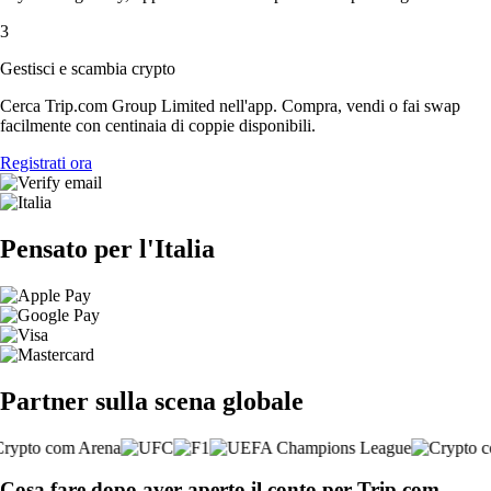
3
Gestisci e scambia crypto
Cerca Trip.com Group Limited nell'app. Compra, vendi o fai swap
facilmente con centinaia di coppie disponibili.
Registrati ora
Pensato per l'Italia
Partner sulla scena globale
Cosa fare dopo aver aperto il conto per Trip.com