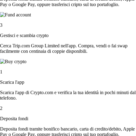
Pay o Google Pay, oppure trasferisci cripto sul tuo portafoglio.
3
Gestisci e scambia crypto
Cerca Trip.com Group Limited nell'app. Compra, vendi o fai swap
facilmente con centinaia di coppie disponibili.
1
Scarica l'app
Scarica l'app di Crypto.com e verifica la tua identità in pochi minuti dal
telefono.
2
Deposita fondi
Deposita fondi tramite bonifico bancario, carta di credito/debito, Apple
Pay o Google Pay, oppure trasferisci cripto sul tuo portafoglio.