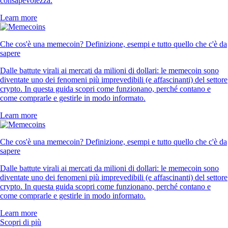
consapevolezza.
Learn more
Che cos'è una memecoin? Definizione, esempi e tutto quello che c'è da
sapere
Dalle battute virali ai mercati da milioni di dollari: le memecoin sono
diventate uno dei fenomeni più imprevedibili (e affascinanti) del settore
crypto. In questa guida scopri come funzionano, perché contano e
come comprarle e gestirle in modo informato.
Learn more
Che cos'è una memecoin? Definizione, esempi e tutto quello che c'è da
sapere
Dalle battute virali ai mercati da milioni di dollari: le memecoin sono
diventate uno dei fenomeni più imprevedibili (e affascinanti) del settore
crypto. In questa guida scopri come funzionano, perché contano e
come comprarle e gestirle in modo informato.
Learn more
Scopri di più