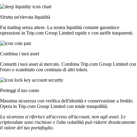
Sfrutta un'elevata liquidità
Fai trading senza attese. La nostra liquidità costante garantisce
operazioni in Trip.com Group Limited rapide e con tariffe trasparenti.
Combina i tuoi asset
Connetti i tuoi asset al mercato. Combina Trip.com Group Limited con
l'euro o scambialo con centinaia di altri token.
Proteggi il tuo conto
Massima sicurezza con verifica dell'identità e conservazione a freddo.
Opera in Trip.com Group Limited con totale tranquillità.
La sicurezza si riferisce all'accesso all'account, non agli asset. Le
criptovalute sono rischiose e l'alta volatilità può ridurre drasticamente
il valore del tuo portafoglio.