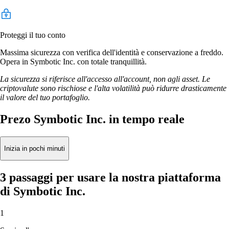
Proteggi il tuo conto
Massima sicurezza con verifica dell'identità e conservazione a freddo.
Opera in Symbotic Inc. con totale tranquillità.
La sicurezza si riferisce all'accesso all'account, non agli asset. Le
criptovalute sono rischiose e l'alta volatilità può ridurre drasticamente
il valore del tuo portafoglio.
Prezo Symbotic Inc. in tempo reale
Inizia in pochi minuti
3 passaggi per usare la nostra piattaforma
di Symbotic Inc.
1