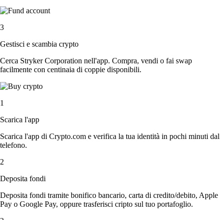
3
Gestisci e scambia crypto
Cerca Stryker Corporation nell'app. Compra, vendi o fai swap
facilmente con centinaia di coppie disponibili.
1
Scarica l'app
Scarica l'app di Crypto.com e verifica la tua identità in pochi minuti dal
telefono.
2
Deposita fondi
Deposita fondi tramite bonifico bancario, carta di credito/debito, Apple
Pay o Google Pay, oppure trasferisci cripto sul tuo portafoglio.