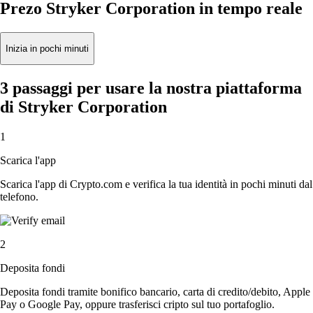
Prezo Stryker Corporation in tempo reale
Inizia in pochi minuti
3 passaggi per usare la nostra piattaforma
di Stryker Corporation
1
Scarica l'app
Scarica l'app di Crypto.com e verifica la tua identità in pochi minuti dal
telefono.
2
Deposita fondi
Deposita fondi tramite bonifico bancario, carta di credito/debito, Apple
Pay o Google Pay, oppure trasferisci cripto sul tuo portafoglio.