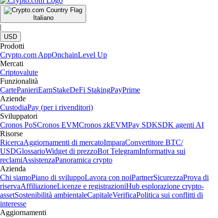
Italiano
|
USD
Prodotti
Crypto.com App
Onchain
Level Up
Mercati
Criptovalute
Funzionalità
Carte
Panieri
Earn
Stake
DeFi Staking
Pay
Prime
Aziende
Custodia
Pay (per i rivenditori)
Sviluppatori
Cronos PoS
Cronos EVM
Cronos zkEVM
Pay SDK
SDK agenti AI
Risorse
Ricerca
Aggiornamenti di mercato
Impara
Convertitore BTC/
USD
Glossario
Widget di prezzo
Bot Telegram
Informativa sui
reclami
Assistenza
Panoramica crypto
Azienda
Chi siamo
Piano di sviluppo
Lavora con noi
Partner
Sicurezza
Prova di
riserva
Affiliazione
Licenze e registrazioni
Hub esplorazione crypto-
asset
Sostenibilità ambientale
Capitale
Verifica
Politica sui conflitti di
interesse
Aggiornamenti