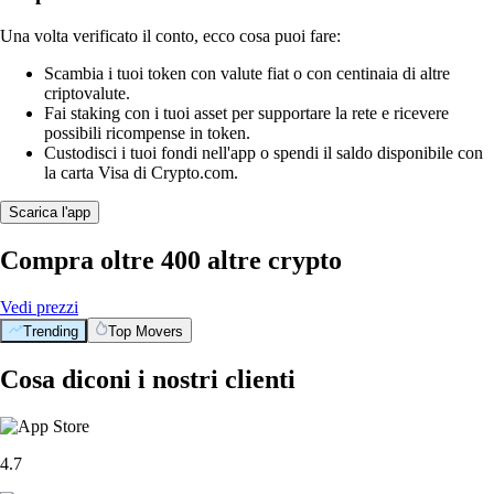
Una volta verificato il conto, ecco cosa puoi fare:
Scambia i tuoi token con valute fiat o con centinaia di altre
criptovalute.
Fai staking con i tuoi asset per supportare la rete e ricevere
possibili ricompense in token.
Custodisci i tuoi fondi nell'app o spendi il saldo disponibile con
la carta Visa di Crypto.com.
Scarica l'app
Compra oltre 400 altre crypto
Vedi prezzi
Trending
Top Movers
Cosa diconi i nostri clienti
4.7