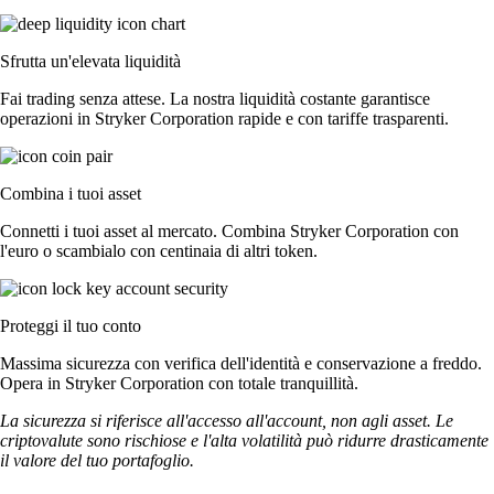
Sfrutta un'elevata liquidità
Fai trading senza attese. La nostra liquidità costante garantisce
operazioni in Stryker Corporation rapide e con tariffe trasparenti.
Combina i tuoi asset
Connetti i tuoi asset al mercato. Combina Stryker Corporation con
l'euro o scambialo con centinaia di altri token.
Proteggi il tuo conto
Massima sicurezza con verifica dell'identità e conservazione a freddo.
Opera in Stryker Corporation con totale tranquillità.
La sicurezza si riferisce all'accesso all'account, non agli asset. Le
criptovalute sono rischiose e l'alta volatilità può ridurre drasticamente
il valore del tuo portafoglio.