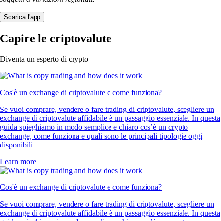
Scarica l'app
Capire le criptovalute
Diventa un esperto di crypto
Cos'è un exchange di criptovalute e come funziona?
Se vuoi comprare, vendere o fare trading di criptovalute, scegliere un
exchange di criptovalute affidabile è un passaggio essenziale. In questa
guida spieghiamo in modo semplice e chiaro cos’è un crypto
exchange, come funziona e quali sono le principali tipologie oggi
disponibili.
Learn more
Cos'è un exchange di criptovalute e come funziona?
Se vuoi comprare, vendere o fare trading di criptovalute, scegliere un
exchange di criptovalute affidabile è un passaggio essenziale. In questa