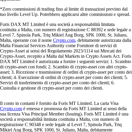
*Zero commissioni di trading fino al limite di transazioni previsto dal
tuo livello Level Up. Potrebbero applicarsi altre commissioni e spread.
Foris DAX MT Limited è una società a responsabilità limitata
costituita a Malta, con numero di registrazione C 88392 e sede legale a
Level 7, Spinola Park, Triq Mikiel Ang Borg, SPK 1000, St. Julians,
Malta, operante con il nome
Crypto.com
, debitamente autorizzata dalla
Malta Financial Services Authority come Fornitore di servizi di
Crypto-Asset ai sensi del Regolamento 2023/1114 sui Mercati dei
Crypto-Asset, recepito a Malta dal Markets in Crypto Assets Act. Foris
DAX MT Limited è autorizzata a fornire i seguenti servizi: 1. Scambio
di crypto-asset con fondi; 2. Scambio di crypto-asset con altri crypto-
asset; 3. Ricezione e trasmissione di ordini di crypto-asset per conto dei
clienti; 4. Esecuzione di ordini di crypto-asset per conto dei clienti; 5.
Servizi di trasferimento di crypto-asset per conto dei clienti; 6.
Custodia e gestione di crypto-asset per conto dei clienti.
Il conto in contanti è fornito da Foris MT Limited. La carta Visa
Crypto.com
è emessa e promossa da Foris MT Limited ai sensi della
sua licenza Visa Principal Member (Issuing). Foris MT Limited è una
società a responsabilità limitata costituita a Malta, con numero di
registrazione C 90348 e sede legale al Level 7, Spinola Park, Triq
Mikiel Ang Borg, SPK 1000, St. Julians, Malta, debitamente