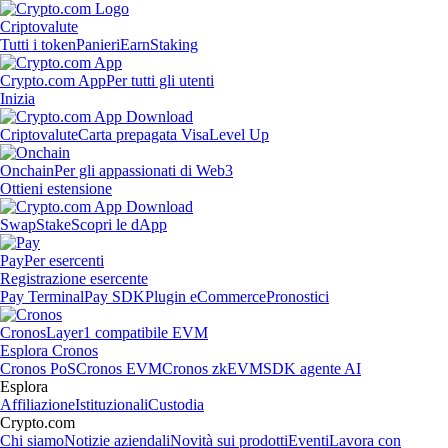
Criptovalute
Tutti i token
Panieri
Earn
Staking
Crypto.com App
Per tutti gli utenti
Inizia
Criptovalute
Carta prepagata Visa
Level Up
Onchain
Per gli appassionati di Web3
Ottieni estensione
Swap
Stake
Scopri le dApp
Pay
Per esercenti
Registrazione esercente
Pay Terminal
Pay SDK
Plugin eCommerce
Pronostici
Cronos
Layer1 compatibile EVM
Esplora Cronos
Cronos PoS
Cronos EVM
Cronos zkEVM
SDK agente AI
Esplora
Affiliazione
Istituzionali
Custodia
Crypto.com
Chi siamo
Notizie aziendali
Novità sui prodotti
Eventi
Lavora con