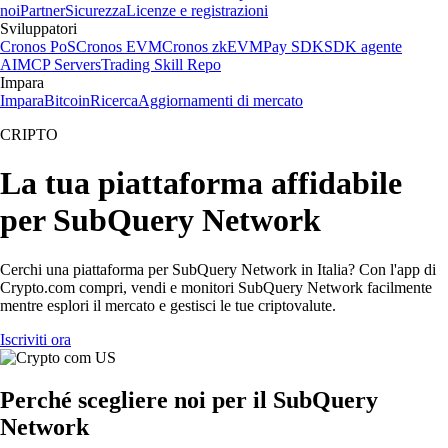
noi
Partner
Sicurezza
Licenze e registrazioni
Sviluppatori
Cronos PoS
Cronos EVM
Cronos zkEVM
Pay SDK
SDK agente
AI
MCP Servers
Trading Skill Repo
Impara
Impara
Bitcoin
Ricerca
Aggiornamenti di mercato
CRIPTO
La tua piattaforma affidabile
per SubQuery Network
Cerchi una piattaforma per SubQuery Network in Italia? Con l'app di
Crypto.com compri, vendi e monitori SubQuery Network facilmente
mentre esplori il mercato e gestisci le tue criptovalute.
Iscriviti ora
Perché scegliere noi per il SubQuery
Network