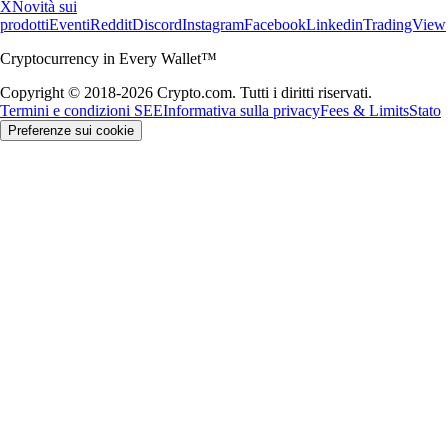
X
Novità sui
prodotti
Eventi
Reddit
Discord
Instagram
Facebook
Linkedin
TradingView
Cryptocurrency in Every Wallet™
Copyright © 2018-2026 Crypto.com. Tutti i diritti riservati.
Termini e condizioni SEE
Informativa sulla privacy
Fees & Limits
Stato
Preferenze sui cookie