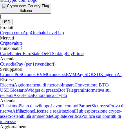
Italiano
|
USD
Prodotti
Crypto.com App
Onchain
Level Up
Mercati
Criptovalute
Funzionalità
Carte
Panieri
Earn
Stake
DeFi Staking
Pay
Prime
Aziende
Custodia
Pay (per i rivenditori)
Sviluppatori
Cronos PoS
Cronos EVM
Cronos zkEVM
Pay SDK
SDK agenti AI
Risorse
Ricerca
Aggiornamenti di mercato
Impara
Convertitore BTC/
USD
Glossario
Widget di prezzo
Bot Telegram
Informativa sui
reclami
Assistenza
Panoramica crypto
Azienda
Chi siamo
Piano di sviluppo
Lavora con noi
Partner
Sicurezza
Prova di
riserva
Affiliazione
Licenze e registrazioni
Hub esplorazione crypto-
asset
Sostenibilità ambientale
Capitale
Verifica
Politica sui conflitti di
interesse
Aggiornamenti