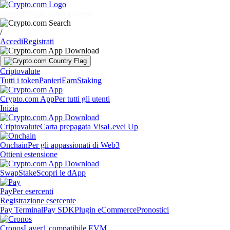
Mercati
Privati
Aziende
Scopri
/
Accedi
Registrati
Criptovalute
Tutti i token
Panieri
Earn
Staking
Crypto.com App
Per tutti gli utenti
Inizia
Criptovalute
Carta prepagata Visa
Level Up
Onchain
Per gli appassionati di Web3
Ottieni estensione
Swap
Stake
Scopri le dApp
Pay
Per esercenti
Registrazione esercente
Pay Terminal
Pay SDK
Plugin eCommerce
Pronostici
Cronos
Layer1 compatibile EVM