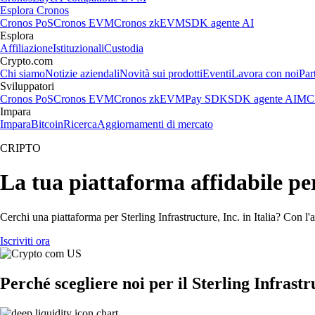
Esplora Cronos
Cronos PoS
Cronos EVM
Cronos zkEVM
SDK agente AI
Esplora
Affiliazione
Istituzionali
Custodia
Crypto.com
Chi siamo
Notizie aziendali
Novità sui prodotti
Eventi
Lavora con noi
Par
Sviluppatori
Cronos PoS
Cronos EVM
Cronos zkEVM
Pay SDK
SDK agente AI
MCP
Impara
Impara
Bitcoin
Ricerca
Aggiornamenti di mercato
CRIPTO
La tua piattaforma affidabile per
Cerchi una piattaforma per Sterling Infrastructure, Inc. in Italia? Con l'
Iscriviti ora
Perché scegliere noi per il Sterling Infrastr