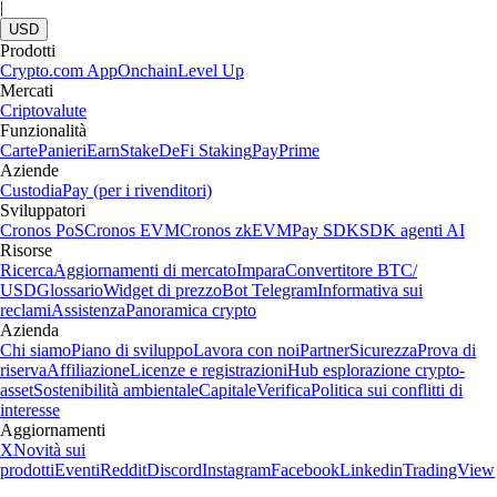
|
USD
Prodotti
Crypto.com App
Onchain
Level Up
Mercati
Criptovalute
Funzionalità
Carte
Panieri
Earn
Stake
DeFi Staking
Pay
Prime
Aziende
Custodia
Pay (per i rivenditori)
Sviluppatori
Cronos PoS
Cronos EVM
Cronos zkEVM
Pay SDK
SDK agenti AI
Risorse
Ricerca
Aggiornamenti di mercato
Impara
Convertitore BTC/
USD
Glossario
Widget di prezzo
Bot Telegram
Informativa sui
reclami
Assistenza
Panoramica crypto
Azienda
Chi siamo
Piano di sviluppo
Lavora con noi
Partner
Sicurezza
Prova di
riserva
Affiliazione
Licenze e registrazioni
Hub esplorazione crypto-
asset
Sostenibilità ambientale
Capitale
Verifica
Politica sui conflitti di
interesse
Aggiornamenti
X
Novità sui
prodotti
Eventi
Reddit
Discord
Instagram
Facebook
Linkedin
TradingView