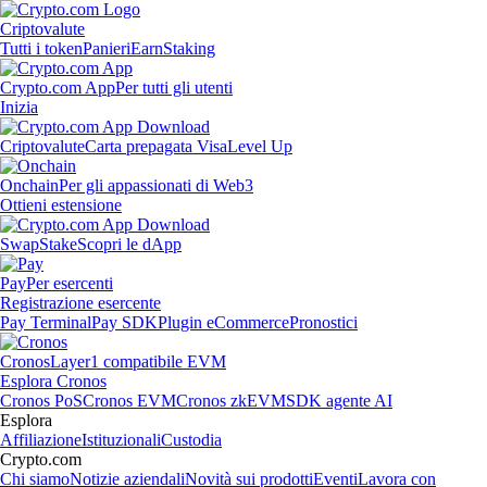
Criptovalute
Tutti i token
Panieri
Earn
Staking
Crypto.com App
Per tutti gli utenti
Inizia
Criptovalute
Carta prepagata Visa
Level Up
Onchain
Per gli appassionati di Web3
Ottieni estensione
Swap
Stake
Scopri le dApp
Pay
Per esercenti
Registrazione esercente
Pay Terminal
Pay SDK
Plugin eCommerce
Pronostici
Cronos
Layer1 compatibile EVM
Esplora Cronos
Cronos PoS
Cronos EVM
Cronos zkEVM
SDK agente AI
Esplora
Affiliazione
Istituzionali
Custodia
Crypto.com
Chi siamo
Notizie aziendali
Novità sui prodotti
Eventi
Lavora con