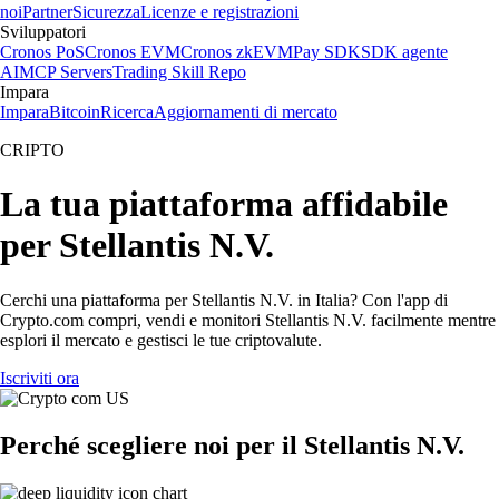
noi
Partner
Sicurezza
Licenze e registrazioni
Sviluppatori
Cronos PoS
Cronos EVM
Cronos zkEVM
Pay SDK
SDK agente
AI
MCP Servers
Trading Skill Repo
Impara
Impara
Bitcoin
Ricerca
Aggiornamenti di mercato
CRIPTO
La tua piattaforma affidabile
per Stellantis N.V.
Cerchi una piattaforma per Stellantis N.V. in Italia? Con l'app di
Crypto.com compri, vendi e monitori Stellantis N.V. facilmente mentre
esplori il mercato e gestisci le tue criptovalute.
Iscriviti ora
Perché scegliere noi per il Stellantis N.V.