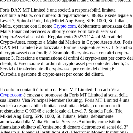
Foris DAX MT Limited è una società a responsabilità limitata
costituita a Malta, con numero di registrazione C 88392 e sede legale a
Level 7, Spinola Park, Triq Mikiel Ang Borg, SPK 1000, St. Julians,
Malta, operante con il nome
Crypto.com
, debitamente autorizzata dalla
Malta Financial Services Authority come Fornitore di servizi di
Crypto-Asset ai sensi del Regolamento 2023/1114 sui Mercati dei
Crypto-Asset, recepito a Malta dal Markets in Crypto Assets Act. Foris
DAX MT Limited è autorizzata a fornire i seguenti servizi: 1. Scambio
di crypto-asset con fondi; 2. Scambio di crypto-asset con altri crypto-
asset; 3. Ricezione e trasmissione di ordini di crypto-asset per conto dei
clienti; 4. Esecuzione di ordini di crypto-asset per conto dei clienti; 5.
Servizi di trasferimento di crypto-asset per conto dei clienti; 6.
Custodia e gestione di crypto-asset per conto dei clienti.
Il conto in contanti è fornito da Foris MT Limited. La carta Visa
Crypto.com
è emessa e promossa da Foris MT Limited ai sensi della
sua licenza Visa Principal Member (Issuing). Foris MT Limited è una
società a responsabilità limitata costituita a Malta, con numero di
registrazione C 90348 e sede legale al Level 7, Spinola Park, Triq
Mikiel Ang Borg, SPK 1000, St. Julians, Malta, debitamente
autorizzata dalla Malta Financial Services Authority come istituto
finanziario abilitato all’emissione di denaro elettronico ai sensi del 3°
Allegato al Financial Institutions Act (Electronic Money Institutions).