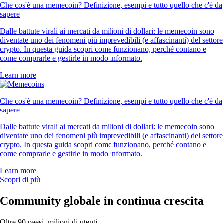
Che cos'è una memecoin? Definizione, esempi e tutto quello che c'è da
sapere
Dalle battute virali ai mercati da milioni di dollari: le memecoin sono
diventate uno dei fenomeni più imprevedibili (e affascinanti) del settore
crypto. In questa guida scopri come funzionano, perché contano e
come comprarle e gestirle in modo informato.
Learn more
Che cos'è una memecoin? Definizione, esempi e tutto quello che c'è da
sapere
Dalle battute virali ai mercati da milioni di dollari: le memecoin sono
diventate uno dei fenomeni più imprevedibili (e affascinanti) del settore
crypto. In questa guida scopri come funzionano, perché contano e
come comprarle e gestirle in modo informato.
Learn more
Scopri di più
Community globale in continua crescita
Oltre 90 paesi, milioni di utenti