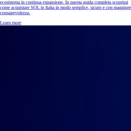
ecosistema in continua espansione. In questa guida completa scoprirai
come acquistare SOL in Italia in modo semplice, sicuro e con maggiore
consapevolezza.
Learn more