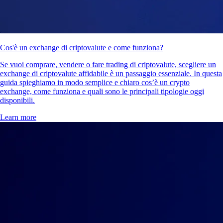
Cos'è un exchange di criptovalute e come funziona?
Se vuoi comprare, vendere o fare trading di criptovalute, scegliere un
exchange di criptovalute affidabile è un passaggio essenziale. In questa
guida spieghiamo in modo semplice e chiaro cos’è un crypto
exchange, come funziona e quali sono le principali tipologie oggi
disponibili.
Learn more