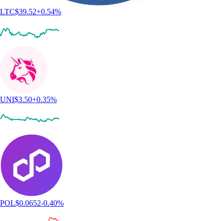
LTC
$
39.52
+
0.54
%
UNI
$
3.50
+
0.35
%
POL
$
0.0652
-0.40
%