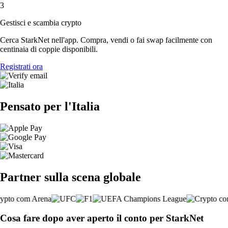
3
Gestisci e scambia crypto
Cerca StarkNet nell'app. Compra, vendi o fai swap facilmente con
centinaia di coppie disponibili.
Registrati ora
Pensato per l'Italia
Partner sulla scena globale
Cosa fare dopo aver aperto il conto per StarkNet