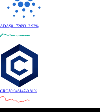
ADA
$
0.172693
+
2.92
%
CRO
$
0.046147
-0.81
%