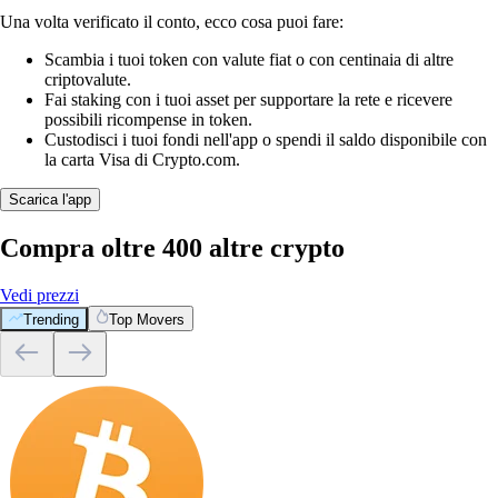
Una volta verificato il conto, ecco cosa puoi fare:
Scambia i tuoi token con valute fiat o con centinaia di altre
criptovalute.
Fai staking con i tuoi asset per supportare la rete e ricevere
possibili ricompense in token.
Custodisci i tuoi fondi nell'app o spendi il saldo disponibile con
la carta Visa di Crypto.com.
Scarica l'app
Compra oltre 400 altre crypto
Vedi prezzi
Trending
Top Movers