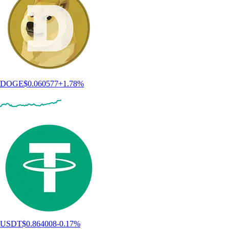
DOGE
$
0.060577
+
1.78
%
USDT
$
0.864008
-0.17
%