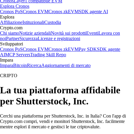
Cronos
Layer1 compatibile EVM
Esplora Cronos
Cronos PoS
Cronos EVM
Cronos zkEVM
SDK agente AI
Esplora
Affiliazione
Istituzionali
Custodia
Crypto.com
Chi siamo
Notizie aziendali
Novità sui prodotti
Eventi
Lavora con
noi
Partner
Sicurezza
Licenze e registrazioni
Sviluppatori
Cronos PoS
Cronos EVM
Cronos zkEVM
Pay SDK
SDK agente
AI
MCP Servers
Trading Skill Repo
Impara
Impara
Bitcoin
Ricerca
Aggiornamenti di mercato
CRIPTO
La tua piattaforma affidabile
per Shutterstock, Inc.
Cerchi una piattaforma per Shutterstock, Inc. in Italia? Con l'app di
Crypto.com compri, vendi e monitori Shutterstock, Inc. facilmente
mentre esplori il mercato e gestisci le tue criptovalute.