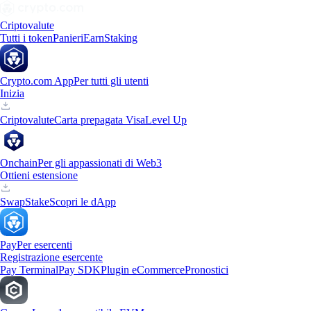
Criptovalute
Tutti i token
Panieri
Earn
Staking
Crypto.com App
Per tutti gli utenti
Inizia
Criptovalute
Carta prepagata Visa
Level Up
Onchain
Per gli appassionati di Web3
Ottieni estensione
Swap
Stake
Scopri le dApp
Pay
Per esercenti
Registrazione esercente
Pay Terminal
Pay SDK
Plugin eCommerce
Pronostici