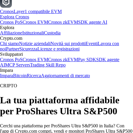
Cronos
Layer1 compatibile EVM
Esplora Cronos
Cronos PoS
Cronos EVM
Cronos zkEVM
SDK agente AI
Esplora
Affiliazione
Istituzionali
Custodia
Crypto.com
Chi siamo
Notizie aziendali
Novità sui prodotti
Eventi
Lavora con
noi
Partner
Sicurezza
Licenze e registrazioni
Sviluppatori
Cronos PoS
Cronos EVM
Cronos zkEVM
Pay SDK
SDK agente
AI
MCP Servers
Trading Skill Repo
Impara
Impara
Bitcoin
Ricerca
Aggiornamenti di mercato
CRIPTO
La tua piattaforma affidabile
per ProShares Ultra S&P500
Cerchi una piattaforma per ProShares Ultra S&P500 in Italia? Con
l'app di Crypto.com compri, vendi e monitori ProShares Ultra S&P500