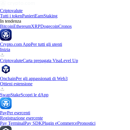
Criptovalute
Tutti i token
Panieri
Earn
Staking
In tendenza
Bitcoin
Ethereum
XRP
Dogecoin
Cronos
Crypto.com App
Per tutti gli utenti
Inizia
Criptovalute
Carta prepagata Visa
Level Up
Onchain
Per gli appassionati di Web3
Ottieni estensione
Swap
Stake
Scopri le dApp
Pay
Per esercenti
Registrazione esercente
Pay Terminal
Pay SDK
Plugin eCommerce
Pronostici