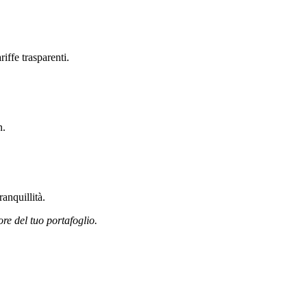
iffe trasparenti.
n.
anquillità.
ore del tuo portafoglio.