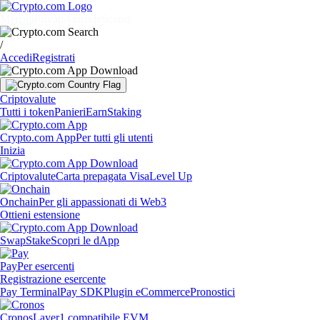
Mercati
Privati
Aziende
Scopri
/
Accedi
Registrati
Criptovalute
Tutti i token
Panieri
Earn
Staking
Crypto.com App
Per tutti gli utenti
Inizia
Criptovalute
Carta prepagata Visa
Level Up
Onchain
Per gli appassionati di Web3
Ottieni estensione
Swap
Stake
Scopri le dApp
Pay
Per esercenti
Registrazione esercente
Pay Terminal
Pay SDK
Plugin eCommerce
Pronostici
Cronos
Layer1 compatibile EVM