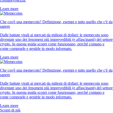
consapevolezza.
Learn more
Che cos'è una memecoin? Definizione, esempi e tutto quello che c'è da
sapere
Dalle battute virali ai mercati da milioni di dollari: le memecoin sono
diventate uno dei fenomeni più imprevedibili (e affascinanti) del settore
crypto. In questa guida scopri come funzionano, perché contano e
come comprarle e gestirle in modo informato.
Learn more
Che cos'è una memecoin? Definizione, esempi e tutto quello che c'è da
sapere
Dalle battute virali ai mercati da milioni di dollari: le memecoin sono
diventate uno dei fenomeni più imprevedibili (e affascinanti) del settore
crypto. In questa guida scopri come funzionano, perché contano e
come comprarle e gestirle in modo informato.
Learn more
Scopri di più