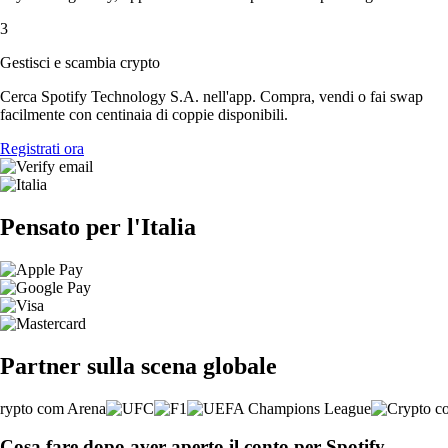
3
Gestisci e scambia crypto
Cerca Spotify Technology S.A. nell'app. Compra, vendi o fai swap
facilmente con centinaia di coppie disponibili.
Registrati ora
Pensato per l'Italia
Partner sulla scena globale
Cosa fare dopo aver aperto il conto per Spotify