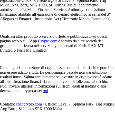
registrazione C 90348 e sede legale al Level 7, Spinola Park, Triq
Mikiel Ang Borg, SPK 1000, St. Julians, Malta, debitamente
autorizzata dalla Malta Financial Services Authority come istituto
finanziario abilitato all’emissione di denaro elettronico ai sensi del 3°
Allegato al Financial Institutions Act (Electronic Money Institutions).
Qualsiasi altro prodotto o servizio offerto e pubblicizzato su questa
pagina web o sull’App
Crypto.com
è fornito da altre società del
gruppo e non rientra nei servizi regolamentati di Foris DAX MT
Limited o Foris MT Limited.
Il trading o la detenzione di crypto-asset comporta dei rischi e potrebbe
non essere adatto a tutti. Le performance passate non garantiscono
risultati futuri. Valuta attentamente se investire in crypto-asset è adatto
alla tua situazione finanziaria e al tuo livello di tolleranza al rischio.
Puoi trovare ulteriori informazioni sui rischi legati al trading o alla
detenzione di crypto-asset
qui
.
Contatto:
chat.crypto.com
| Ufficio: Level 7, Spinola Park, Triq Mikiel
Ang Borg, St Julians SPK 1000 Malta.