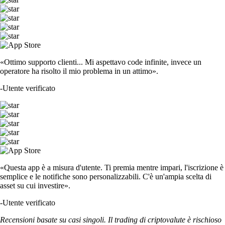
«Ottimo supporto clienti... Mi aspettavo code infinite, invece un
operatore ha risolto il mio problema in un attimo».
-
Utente verificato
«Questa app è a misura d'utente. Ti premia mentre impari, l'iscrizione è
semplice e le notifiche sono personalizzabili. C'è un'ampia scelta di
asset su cui investire».
-
Utente verificato
Recensioni basate su casi singoli. Il trading di criptovalute è rischioso