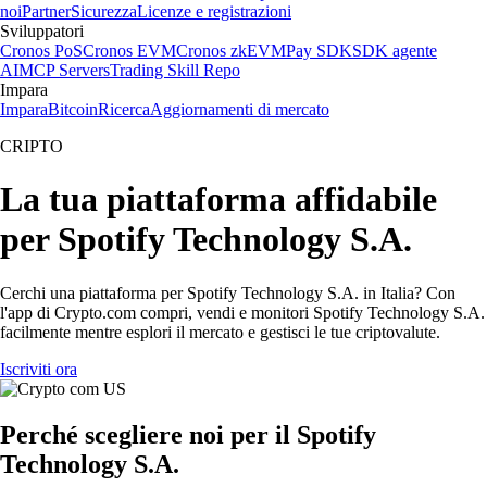
noi
Partner
Sicurezza
Licenze e registrazioni
Sviluppatori
Cronos PoS
Cronos EVM
Cronos zkEVM
Pay SDK
SDK agente
AI
MCP Servers
Trading Skill Repo
Impara
Impara
Bitcoin
Ricerca
Aggiornamenti di mercato
CRIPTO
La tua piattaforma affidabile
per Spotify Technology S.A.
Cerchi una piattaforma per Spotify Technology S.A. in Italia? Con
l'app di Crypto.com compri, vendi e monitori Spotify Technology S.A.
facilmente mentre esplori il mercato e gestisci le tue criptovalute.
Iscriviti ora
Perché scegliere noi per il Spotify
Technology S.A.