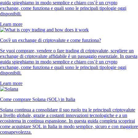
guida spieghiamo in modo semplice e chiaro cos’è un crypto
exchange, come funziona e quali sono le principali tipologie oggi
disponibili.
Learn more
Cos'è un exchange di criptovalute e come funziona?
Se vuoi comprare, vendere o fare trading di criptovalute, scegliere un
exchange di criptovalute affidabile è un passaggio essenziale. In questa
guida spieghiamo in modo semplice e chiaro cos’è un crypto
exchange, come funziona e quali sono le principali tipologie oggi
disponibili.
Learn more
Come comprare Solana (SOL) in Italia
Solana continua a consolidare il suo ruolo tra le principali criptovalute
a livello globale, grazie a costanti innovazioni tecnologiche e a un
ecosistema in continua espansione. In questa guida completa scoprirai
come acquistare SOL in Italia in modo semplice, sicuro e con maggiore
consapevolezza.