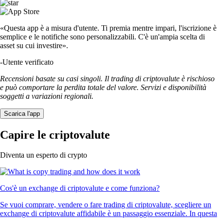
«Questa app è a misura d'utente. Ti premia mentre impari, l'iscrizione è
semplice e le notifiche sono personalizzabili. C'è un'ampia scelta di
asset su cui investire».
-
Utente verificato
Recensioni basate su casi singoli. Il trading di criptovalute è rischioso
e può comportare la perdita totale del valore. Servizi e disponibilità
soggetti a variazioni regionali.
Scarica l'app
Capire le criptovalute
Diventa un esperto di crypto
Cos'è un exchange di criptovalute e come funziona?
Se vuoi comprare, vendere o fare trading di criptovalute, scegliere un
exchange di criptovalute affidabile è un passaggio essenziale. In questa