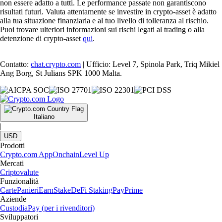
non essere adatto a tutti. Le performance passate non garantiscono
risultati futuri. Valuta attentamente se investire in crypto-asset è adatto
alla tua situazione finanziaria e al tuo livello di tolleranza al rischio.
Puoi trovare ulteriori informazioni sui rischi legati al trading o alla
detenzione di crypto-asset
qui
.
Contatto:
chat.crypto.com
| Ufficio: Level 7, Spinola Park, Triq Mikiel
Ang Borg, St Julians SPK 1000 Malta.
Italiano
|
USD
Prodotti
Crypto.com App
Onchain
Level Up
Mercati
Criptovalute
Funzionalità
Carte
Panieri
Earn
Stake
DeFi Staking
Pay
Prime
Aziende
Custodia
Pay (per i rivenditori)
Sviluppatori