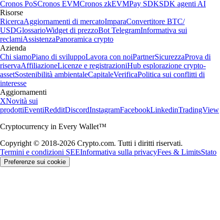
Cronos PoS
Cronos EVM
Cronos zkEVM
Pay SDK
SDK agenti AI
Risorse
Ricerca
Aggiornamenti di mercato
Impara
Convertitore BTC/
USD
Glossario
Widget di prezzo
Bot Telegram
Informativa sui
reclami
Assistenza
Panoramica crypto
Azienda
Chi siamo
Piano di sviluppo
Lavora con noi
Partner
Sicurezza
Prova di
riserva
Affiliazione
Licenze e registrazioni
Hub esplorazione crypto-
asset
Sostenibilità ambientale
Capitale
Verifica
Politica sui conflitti di
interesse
Aggiornamenti
X
Novità sui
prodotti
Eventi
Reddit
Discord
Instagram
Facebook
Linkedin
TradingView
Cryptocurrency in Every Wallet™
Copyright © 2018-2026 Crypto.com. Tutti i diritti riservati.
Termini e condizioni SEE
Informativa sulla privacy
Fees & Limits
Stato
Preferenze sui cookie