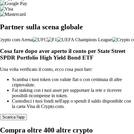
Partner sulla scena globale
Cosa fare dopo aver aperto il conto per State Street
SPDR Portfolio High Yield Bond ETF
Una volta verificato il conto, ecco cosa puoi fare:
Scambia i tuoi token con valute fiat o con centinaia di altre
criptovalute.
Fai staking con i tuoi asset per supportare la rete e ricevere
possibili ricompense in token.
Custodisci i tuoi fondi nell'app o spendi il saldo disponibile con
la carta Visa di Crypto.com.
Scarica l'app
Compra oltre 400 altre crypto