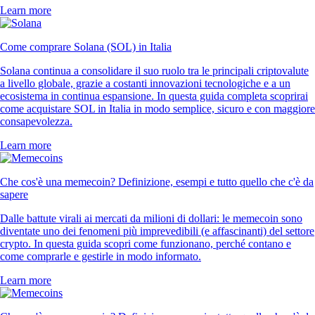
Learn more
Come comprare Solana (SOL) in Italia
Solana continua a consolidare il suo ruolo tra le principali criptovalute
a livello globale, grazie a costanti innovazioni tecnologiche e a un
ecosistema in continua espansione. In questa guida completa scoprirai
come acquistare SOL in Italia in modo semplice, sicuro e con maggiore
consapevolezza.
Learn more
Che cos'è una memecoin? Definizione, esempi e tutto quello che c'è da
sapere
Dalle battute virali ai mercati da milioni di dollari: le memecoin sono
diventate uno dei fenomeni più imprevedibili (e affascinanti) del settore
crypto. In questa guida scopri come funzionano, perché contano e
come comprarle e gestirle in modo informato.
Learn more