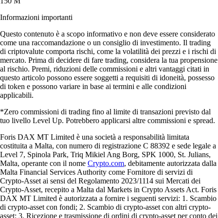
150 M
Informazioni importanti
Questo contenuto è a scopo informativo e non deve essere considerato
come una raccomandazione o un consiglio di investimento. Il trading
di criptovalute comporta rischi, come la volatilità dei prezzi e i rischi di
mercato. Prima di decidere di fare trading, considera la tua propensione
al rischio. Premi, riduzioni delle commissioni e altri vantaggi citati in
questo articolo possono essere soggetti a requisiti di idoneità, possesso
di token e possono variare in base ai termini e alle condizioni
applicabili.
*Zero commissioni di trading fino al limite di transazioni previsto dal
tuo livello Level Up. Potrebbero applicarsi altre commissioni e spread.
Foris DAX MT Limited è una società a responsabilità limitata
costituita a Malta, con numero di registrazione C 88392 e sede legale a
Level 7, Spinola Park, Triq Mikiel Ang Borg, SPK 1000, St. Julians,
Malta, operante con il nome
Crypto.com
, debitamente autorizzata dalla
Malta Financial Services Authority come Fornitore di servizi di
Crypto-Asset ai sensi del Regolamento 2023/1114 sui Mercati dei
Crypto-Asset, recepito a Malta dal Markets in Crypto Assets Act. Foris
DAX MT Limited è autorizzata a fornire i seguenti servizi: 1. Scambio
di crypto-asset con fondi; 2. Scambio di crypto-asset con altri crypto-
asset; 3. Ricezione e trasmissione di ordini di crypto-asset per conto dei