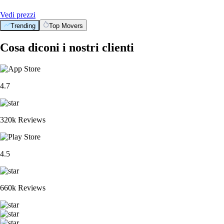
Vedi prezzi
Trending
Top Movers
Cosa diconi i nostri clienti
4.7
320k Reviews
4.5
660k Reviews