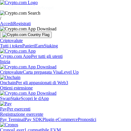
Mercati
Privati
Aziende
Scopri
/
Accedi
Registrati
Criptovalute
Tutti i token
Panieri
Earn
Staking
Crypto.com App
Per tutti gli utenti
Inizia
Criptovalute
Carta prepagata Visa
Level Up
Onchain
Per gli appassionati di Web3
Ottieni estensione
Swap
Stake
Scopri le dApp
Pay
Per esercenti
Registrazione esercente
Pay Terminal
Pay SDK
Plugin eCommerce
Pronostici
Cronos
Layer1 compatibile EVM