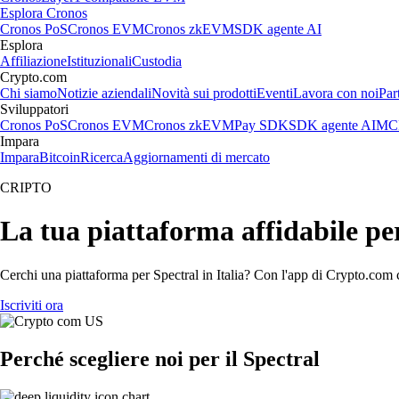
Esplora Cronos
Cronos PoS
Cronos EVM
Cronos zkEVM
SDK agente AI
Esplora
Affiliazione
Istituzionali
Custodia
Crypto.com
Chi siamo
Notizie aziendali
Novità sui prodotti
Eventi
Lavora con noi
Par
Sviluppatori
Cronos PoS
Cronos EVM
Cronos zkEVM
Pay SDK
SDK agente AI
MCP
Impara
Impara
Bitcoin
Ricerca
Aggiornamenti di mercato
CRIPTO
La tua piattaforma affidabile pe
Cerchi una piattaforma per Spectral in Italia? Con l'app di Crypto.com c
Iscriviti ora
Perché scegliere noi per il Spectral