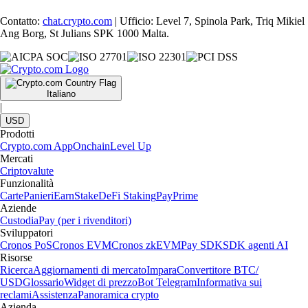
Contatto:
chat.crypto.com
| Ufficio: Level 7, Spinola Park, Triq Mikiel
Ang Borg, St Julians SPK 1000 Malta.
Italiano
|
USD
Prodotti
Crypto.com App
Onchain
Level Up
Mercati
Criptovalute
Funzionalità
Carte
Panieri
Earn
Stake
DeFi Staking
Pay
Prime
Aziende
Custodia
Pay (per i rivenditori)
Sviluppatori
Cronos PoS
Cronos EVM
Cronos zkEVM
Pay SDK
SDK agenti AI
Risorse
Ricerca
Aggiornamenti di mercato
Impara
Convertitore BTC/
USD
Glossario
Widget di prezzo
Bot Telegram
Informativa sui
reclami
Assistenza
Panoramica crypto
Azienda