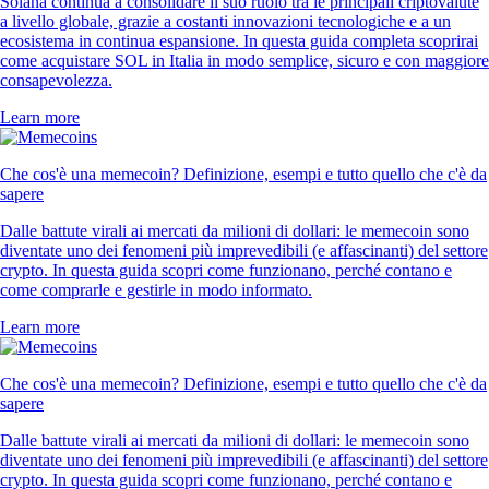
Solana continua a consolidare il suo ruolo tra le principali criptovalute
a livello globale, grazie a costanti innovazioni tecnologiche e a un
ecosistema in continua espansione. In questa guida completa scoprirai
come acquistare SOL in Italia in modo semplice, sicuro e con maggiore
consapevolezza.
Learn more
Che cos'è una memecoin? Definizione, esempi e tutto quello che c'è da
sapere
Dalle battute virali ai mercati da milioni di dollari: le memecoin sono
diventate uno dei fenomeni più imprevedibili (e affascinanti) del settore
crypto. In questa guida scopri come funzionano, perché contano e
come comprarle e gestirle in modo informato.
Learn more
Che cos'è una memecoin? Definizione, esempi e tutto quello che c'è da
sapere
Dalle battute virali ai mercati da milioni di dollari: le memecoin sono
diventate uno dei fenomeni più imprevedibili (e affascinanti) del settore
crypto. In questa guida scopri come funzionano, perché contano e