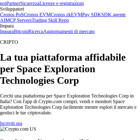
noi
Partner
Sicurezza
Licenze e registrazioni
Sviluppatori
Cronos PoS
Cronos EVM
Cronos zkEVM
Pay SDK
SDK agente
AI
MCP Servers
Trading Skill Repo
Impara
Impara
Bitcoin
Ricerca
Aggiornamenti di mercato
CRIPTO
La tua piattaforma affidabile
per Space Exploration
Technologies Corp
Cerchi una piattaforma per Space Exploration Technologies Corp in
Italia? Con l'app di Crypto.com compri, vendi e monitori Space
Exploration Technologies Corp facilmente mentre esplori il mercato e
gestisci le tue criptovalute.
Iscriviti ora