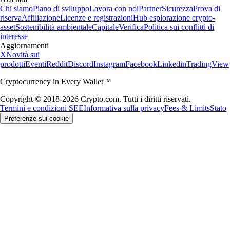
Chi siamo
Piano di sviluppo
Lavora con noi
Partner
Sicurezza
Prova di
riserva
Affiliazione
Licenze e registrazioni
Hub esplorazione crypto-
asset
Sostenibilità ambientale
Capitale
Verifica
Politica sui conflitti di
interesse
Aggiornamenti
X
Novità sui
prodotti
Eventi
Reddit
Discord
Instagram
Facebook
Linkedin
TradingView
Cryptocurrency in Every Wallet™
Copyright © 2018-2026 Crypto.com. Tutti i diritti riservati.
Termini e condizioni SEE
Informativa sulla privacy
Fees & Limits
Stato
Preferenze sui cookie