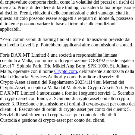
di criptovalute comporta rischi, come la volatilità dei prezzi e i rischi di
mercato. Prima di decidere di fare trading, considera la tua propensione
al rischio. Premi, riduzioni delle commissioni e altri vantaggi citati in
questo articolo possono essere soggetti a requisiti di idoneità, possesso
di token e possono variare in base ai termini e alle condizioni
applicabili.
*Zero commissioni di trading fino al limite di transazioni previsto dal
tuo livello Level Up. Potrebbero applicarsi altre commissioni e spread.
Foris DAX MT Limited è una società a responsabilità limitata
costituita a Malta, con numero di registrazione C 88392 e sede legale a
Level 7, Spinola Park, Triq Mikiel Ang Borg, SPK 1000, St. Julians,
Malta, operante con il nome
Crypto.com
, debitamente autorizzata dalla
Malta Financial Services Authority come Fornitore di servizi di
Crypto-Asset ai sensi del Regolamento 2023/1114 sui Mercati dei
Crypto-Asset, recepito a Malta dal Markets in Crypto Assets Act. Foris
DAX MT Limited è autorizzata a fornire i seguenti servizi: 1. Scambio
di crypto-asset con fondi; 2. Scambio di crypto-asset con altri crypto-
asset; 3. Ricezione e trasmissione di ordini di crypto-asset per conto dei
clienti; 4. Esecuzione di ordini di crypto-asset per conto dei clienti; 5.
Servizi di trasferimento di crypto-asset per conto dei clienti; 6.
Custodia e gestione di crypto-asset per conto dei clienti.