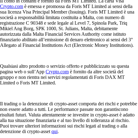
Il conto in contanti è fornito da Foris MT Limited. La carta Visa
Crypto.com
è emessa e promossa da Foris MT Limited ai sensi della
sua licenza Visa Principal Member (Issuing). Foris MT Limited è una
società a responsabilità limitata costituita a Malta, con numero di
registrazione C 90348 e sede legale al Level 7, Spinola Park, Triq
Mikiel Ang Borg, SPK 1000, St. Julians, Malta, debitamente
autorizzata dalla Malta Financial Services Authority come istituto
finanziario abilitato all’emissione di denaro elettronico ai sensi del 3°
Allegato al Financial Institutions Act (Electronic Money Institutions).
Qualsiasi altro prodotto o servizio offerto e pubblicizzato su questa
pagina web o sull’App
Crypto.com
è fornito da altre società del
gruppo e non rientra nei servizi regolamentati di Foris DAX MT
Limited o Foris MT Limited.
Il trading o la detenzione di crypto-asset comporta dei rischi e potrebbe
non essere adatto a tutti. Le performance passate non garantiscono
risultati futuri. Valuta attentamente se investire in crypto-asset è adatto
alla tua situazione finanziaria e al tuo livello di tolleranza al rischio.
Puoi trovare ulteriori informazioni sui rischi legati al trading o alla
detenzione di crypto-asset
qui
.