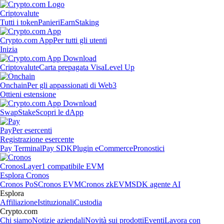
Criptovalute
Tutti i token
Panieri
Earn
Staking
Crypto.com App
Per tutti gli utenti
Inizia
Criptovalute
Carta prepagata Visa
Level Up
Onchain
Per gli appassionati di Web3
Ottieni estensione
Swap
Stake
Scopri le dApp
Pay
Per esercenti
Registrazione esercente
Pay Terminal
Pay SDK
Plugin eCommerce
Pronostici
Cronos
Layer1 compatibile EVM
Esplora Cronos
Cronos PoS
Cronos EVM
Cronos zkEVM
SDK agente AI
Esplora
Affiliazione
Istituzionali
Custodia
Crypto.com
Chi siamo
Notizie aziendali
Novità sui prodotti
Eventi
Lavora con