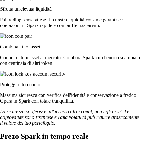
Sfrutta un'elevata liquidità
Fai trading senza attese. La nostra liquidità costante garantisce
operazioni in Spark rapide e con tariffe trasparenti.
Combina i tuoi asset
Connetti i tuoi asset al mercato. Combina Spark con l'euro o scambialo
con centinaia di altri token.
Proteggi il tuo conto
Massima sicurezza con verifica dell'identità e conservazione a freddo.
Opera in Spark con totale tranquillità.
La sicurezza si riferisce all'accesso all'account, non agli asset. Le
criptovalute sono rischiose e l'alta volatilità può ridurre drasticamente
il valore del tuo portafoglio.
Prezo Spark in tempo reale