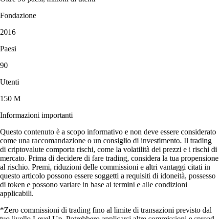
Fondazione
2016
Paesi
90
Utenti
150 M
Informazioni importanti
Questo contenuto è a scopo informativo e non deve essere considerato
come una raccomandazione o un consiglio di investimento. Il trading
di criptovalute comporta rischi, come la volatilità dei prezzi e i rischi di
mercato. Prima di decidere di fare trading, considera la tua propensione
al rischio. Premi, riduzioni delle commissioni e altri vantaggi citati in
questo articolo possono essere soggetti a requisiti di idoneità, possesso
di token e possono variare in base ai termini e alle condizioni
applicabili.
*Zero commissioni di trading fino al limite di transazioni previsto dal
tuo livello Level Up. Potrebbero applicarsi altre commissioni e spread.