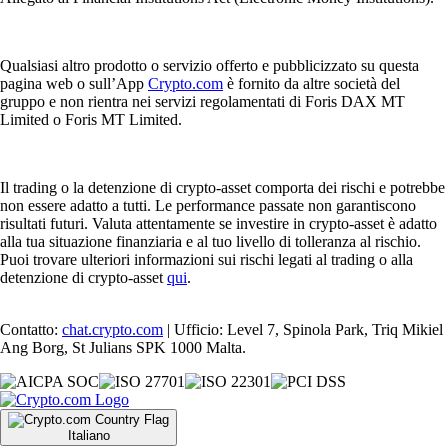
Qualsiasi altro prodotto o servizio offerto e pubblicizzato su questa
pagina web o sull’App
Crypto.com
è fornito da altre società del
gruppo e non rientra nei servizi regolamentati di Foris DAX MT
Limited o Foris MT Limited.
Il trading o la detenzione di crypto-asset comporta dei rischi e potrebbe
non essere adatto a tutti. Le performance passate non garantiscono
risultati futuri. Valuta attentamente se investire in crypto-asset è adatto
alla tua situazione finanziaria e al tuo livello di tolleranza al rischio.
Puoi trovare ulteriori informazioni sui rischi legati al trading o alla
detenzione di crypto-asset
qui
.
Contatto:
chat.crypto.com
| Ufficio: Level 7, Spinola Park, Triq Mikiel
Ang Borg, St Julians SPK 1000 Malta.
Italiano