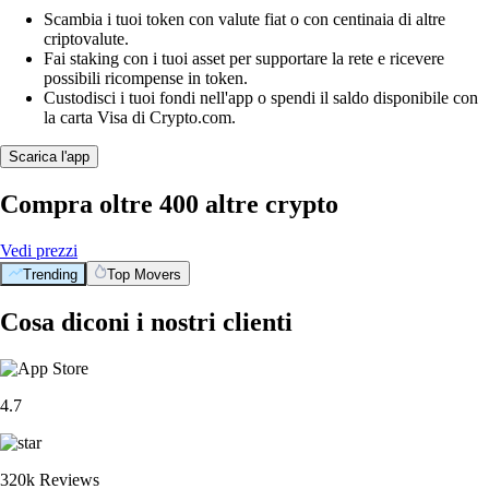
Scambia i tuoi token con valute fiat o con centinaia di altre
criptovalute.
Fai staking con i tuoi asset per supportare la rete e ricevere
possibili ricompense in token.
Custodisci i tuoi fondi nell'app o spendi il saldo disponibile con
la carta Visa di Crypto.com.
Scarica l'app
Compra oltre 400 altre crypto
Vedi prezzi
Trending
Top Movers
Cosa diconi i nostri clienti
4.7
320k Reviews