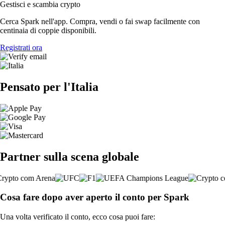
Gestisci e scambia crypto
Cerca Spark nell'app. Compra, vendi o fai swap facilmente con
centinaia di coppie disponibili.
Registrati ora
Pensato per l'Italia
Partner sulla scena globale
Cosa fare dopo aver aperto il conto per Spark
Una volta verificato il conto, ecco cosa puoi fare: