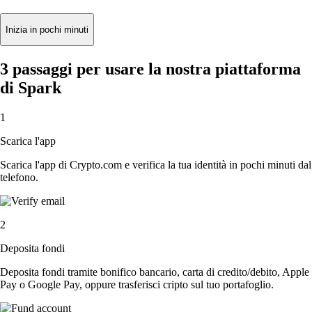
Inizia in pochi minuti
3 passaggi per usare la nostra piattaforma
di Spark
1
Scarica l'app
Scarica l'app di Crypto.com e verifica la tua identità in pochi minuti dal
telefono.
2
Deposita fondi
Deposita fondi tramite bonifico bancario, carta di credito/debito, Apple
Pay o Google Pay, oppure trasferisci cripto sul tuo portafoglio.