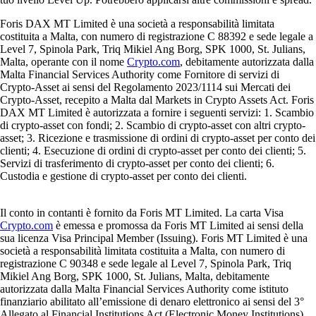
Foris DAX MT Limited è una società a responsabilità limitata
costituita a Malta, con numero di registrazione C 88392 e sede legale a
Level 7, Spinola Park, Triq Mikiel Ang Borg, SPK 1000, St. Julians,
Malta, operante con il nome
Crypto.com
, debitamente autorizzata dalla
Malta Financial Services Authority come Fornitore di servizi di
Crypto-Asset ai sensi del Regolamento 2023/1114 sui Mercati dei
Crypto-Asset, recepito a Malta dal Markets in Crypto Assets Act. Foris
DAX MT Limited è autorizzata a fornire i seguenti servizi: 1. Scambio
di crypto-asset con fondi; 2. Scambio di crypto-asset con altri crypto-
asset; 3. Ricezione e trasmissione di ordini di crypto-asset per conto dei
clienti; 4. Esecuzione di ordini di crypto-asset per conto dei clienti; 5.
Servizi di trasferimento di crypto-asset per conto dei clienti; 6.
Custodia e gestione di crypto-asset per conto dei clienti.
Il conto in contanti è fornito da Foris MT Limited. La carta Visa
Crypto.com
è emessa e promossa da Foris MT Limited ai sensi della
sua licenza Visa Principal Member (Issuing). Foris MT Limited è una
società a responsabilità limitata costituita a Malta, con numero di
registrazione C 90348 e sede legale al Level 7, Spinola Park, Triq
Mikiel Ang Borg, SPK 1000, St. Julians, Malta, debitamente
autorizzata dalla Malta Financial Services Authority come istituto
finanziario abilitato all’emissione di denaro elettronico ai sensi del 3°
Allegato al Financial Institutions Act (Electronic Money Institutions).