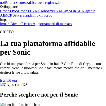
noi
Partner
Sicurezza
Licenze e registrazioni
Sviluppatori
Cronos PoS
Cronos EVM
Cronos zkEVM
Pay SDK
SDK agente
AI
MCP Servers
Trading Skill Repo
Impara
Impara
Bitcoin
Ricerca
Aggiornamenti di mercato
CRIPTO
La tua piattaforma affidabile
per Sonic
Cerchi una piattaforma per Sonic in Italia? Con l'app di Crypto.com
compri, vendi e monitori Sonic facilmente mentre esplori il mercato e
gestisci le tue criptovalute.
Iscriviti ora
Perché scegliere noi per il Sonic