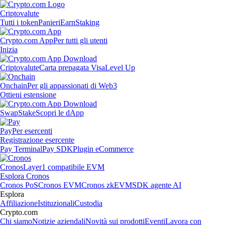
Criptovalute
Tutti i token
Panieri
Earn
Staking
Crypto.com App
Per tutti gli utenti
Inizia
Criptovalute
Carta prepagata Visa
Level Up
Onchain
Per gli appassionati di Web3
Ottieni estensione
Swap
Stake
Scopri le dApp
Pay
Per esercenti
Registrazione esercente
Pay Terminal
Pay SDK
Plugin eCommerce
Cronos
Layer1 compatibile EVM
Esplora Cronos
Cronos PoS
Cronos EVM
Cronos zkEVM
SDK agente AI
Esplora
Affiliazione
Istituzionali
Custodia
Crypto.com
Chi siamo
Notizie aziendali
Novità sui prodotti
Eventi
Lavora con