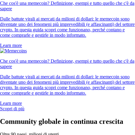
Che cos'è una memecoin? Definizione, esempi e tutto quello che c'è da
sapere
Dalle battute virali ai mercati da milioni di dollari: le memecoin sono
diventate uno dei fenomeni più imprevedibili (e affascinanti) del settore
crypto. In questa guida scopri come funzionano, perché contano e
come comprarle e gestirle in modo informato.
Learn more
Che cos'è una memecoin? Definizione, esempi e tutto quello che c'è da
sapere
Dalle battute virali ai mercati da milioni di dollari: le memecoin sono
diventate uno dei fenomeni più imprevedibili (e affascinanti) del settore
crypto. In questa guida scopri come funzionano, perché contano e
come comprarle e gestirle in modo informato.
Learn more
Scopri di più
Community globale in continua crescita
Oltre 90 paesi, milioni di utenti