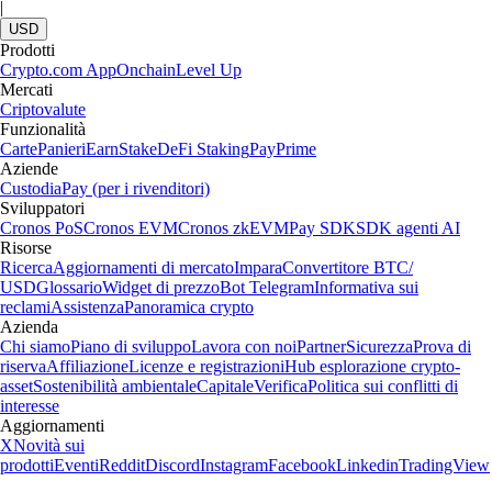
|
USD
Prodotti
Crypto.com App
Onchain
Level Up
Mercati
Criptovalute
Funzionalità
Carte
Panieri
Earn
Stake
DeFi Staking
Pay
Prime
Aziende
Custodia
Pay (per i rivenditori)
Sviluppatori
Cronos PoS
Cronos EVM
Cronos zkEVM
Pay SDK
SDK agenti AI
Risorse
Ricerca
Aggiornamenti di mercato
Impara
Convertitore BTC/
USD
Glossario
Widget di prezzo
Bot Telegram
Informativa sui
reclami
Assistenza
Panoramica crypto
Azienda
Chi siamo
Piano di sviluppo
Lavora con noi
Partner
Sicurezza
Prova di
riserva
Affiliazione
Licenze e registrazioni
Hub esplorazione crypto-
asset
Sostenibilità ambientale
Capitale
Verifica
Politica sui conflitti di
interesse
Aggiornamenti
X
Novità sui
prodotti
Eventi
Reddit
Discord
Instagram
Facebook
Linkedin
TradingView