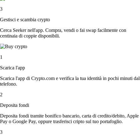
3
Gestisci e scambia crypto
Cerca Seeker nell'app. Compra, vendi o fai swap facilmente con
centinaia di coppie disponibili.
1
Scarica l'app
Scarica l'app di Crypto.com e verifica la tua identità in pochi minuti dal
telefono.
2
Deposita fondi
Deposita fondi tramite bonifico bancario, carta di credito/debito, Apple
Pay o Google Pay, oppure trasferisci cripto sul tuo portafoglio.
3