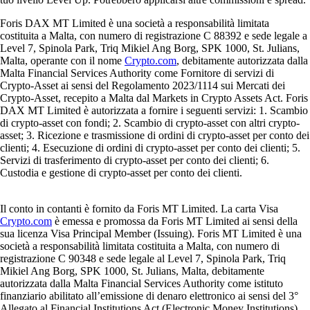
Foris DAX MT Limited è una società a responsabilità limitata
costituita a Malta, con numero di registrazione C 88392 e sede legale a
Level 7, Spinola Park, Triq Mikiel Ang Borg, SPK 1000, St. Julians,
Malta, operante con il nome
Crypto.com
, debitamente autorizzata dalla
Malta Financial Services Authority come Fornitore di servizi di
Crypto-Asset ai sensi del Regolamento 2023/1114 sui Mercati dei
Crypto-Asset, recepito a Malta dal Markets in Crypto Assets Act. Foris
DAX MT Limited è autorizzata a fornire i seguenti servizi: 1. Scambio
di crypto-asset con fondi; 2. Scambio di crypto-asset con altri crypto-
asset; 3. Ricezione e trasmissione di ordini di crypto-asset per conto dei
clienti; 4. Esecuzione di ordini di crypto-asset per conto dei clienti; 5.
Servizi di trasferimento di crypto-asset per conto dei clienti; 6.
Custodia e gestione di crypto-asset per conto dei clienti.
Il conto in contanti è fornito da Foris MT Limited. La carta Visa
Crypto.com
è emessa e promossa da Foris MT Limited ai sensi della
sua licenza Visa Principal Member (Issuing). Foris MT Limited è una
società a responsabilità limitata costituita a Malta, con numero di
registrazione C 90348 e sede legale al Level 7, Spinola Park, Triq
Mikiel Ang Borg, SPK 1000, St. Julians, Malta, debitamente
autorizzata dalla Malta Financial Services Authority come istituto
finanziario abilitato all’emissione di denaro elettronico ai sensi del 3°
Allegato al Financial Institutions Act (Electronic Money Institutions).