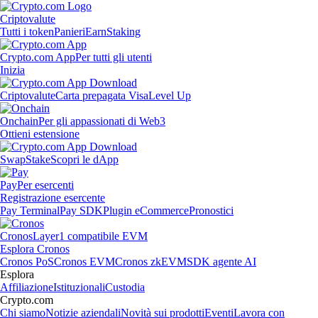
Criptovalute
Tutti i token
Panieri
Earn
Staking
Crypto.com App
Per tutti gli utenti
Inizia
Criptovalute
Carta prepagata Visa
Level Up
Onchain
Per gli appassionati di Web3
Ottieni estensione
Swap
Stake
Scopri le dApp
Pay
Per esercenti
Registrazione esercente
Pay Terminal
Pay SDK
Plugin eCommerce
Pronostici
Cronos
Layer1 compatibile EVM
Esplora Cronos
Cronos PoS
Cronos EVM
Cronos zkEVM
SDK agente AI
Esplora
Affiliazione
Istituzionali
Custodia
Crypto.com
Chi siamo
Notizie aziendali
Novità sui prodotti
Eventi
Lavora con