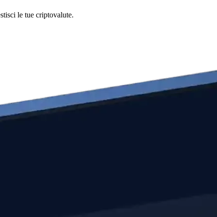
isci le tue criptovalute.