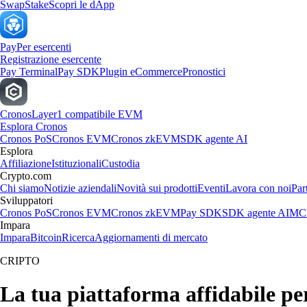
Swap
Stake
Scopri le dApp
Pay
Per esercenti
Registrazione esercente
Pay Terminal
Pay SDK
Plugin eCommerce
Pronostici
Cronos
Layer1 compatibile EVM
Esplora Cronos
Cronos PoS
Cronos EVM
Cronos zkEVM
SDK agente AI
Esplora
Affiliazione
Istituzionali
Custodia
Crypto.com
Chi siamo
Notizie aziendali
Novità sui prodotti
Eventi
Lavora con noi
Par
Sviluppatori
Cronos PoS
Cronos EVM
Cronos zkEVM
Pay SDK
SDK agente AI
MCP
Impara
Impara
Bitcoin
Ricerca
Aggiornamenti di mercato
CRIPTO
La tua piattaforma affidabile pe