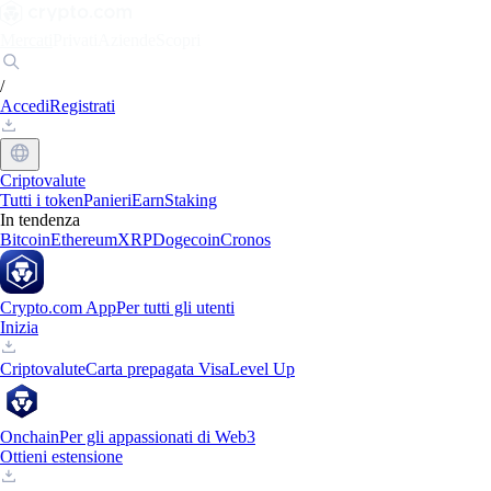
Mercati
Privati
Aziende
Scopri
/
Accedi
Registrati
Criptovalute
Tutti i token
Panieri
Earn
Staking
In tendenza
Bitcoin
Ethereum
XRP
Dogecoin
Cronos
Crypto.com App
Per tutti gli utenti
Inizia
Criptovalute
Carta prepagata Visa
Level Up
Onchain
Per gli appassionati di Web3
Ottieni estensione