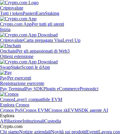
Criptovalute
Tutti i token
Panieri
Earn
Staking
Crypto.com App
Per tutti gli utenti
Inizia
Criptovalute
Carta prepagata Visa
Level Up
Onchain
Per gli appassionati di Web3
Ottieni estensione
Swap
Stake
Scopri le dApp
Pay
Per esercenti
Registrazione esercente
Pay Terminal
Pay SDK
Plugin eCommerce
Pronostici
Cronos
Layer1 compatibile EVM
Esplora Cronos
Cronos PoS
Cronos EVM
Cronos zkEVM
SDK agente AI
Esplora
Affiliazione
Istituzionali
Custodia
Crypto.com
Chi siamo
Notizie aziendali
Novità sui prodotti
Eventi
Lavora con