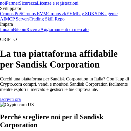
noi
Partner
Sicurezza
Licenze e registrazioni
Sviluppatori
Cronos PoS
Cronos EVM
Cronos zkEVM
Pay SDK
SDK agente
AI
MCP Servers
Trading Skill Repo
Impara
Impara
Bitcoin
Ricerca
Aggiornamenti di mercato
CRIPTO
La tua piattaforma affidabile
per Sandisk Corporation
Cerchi una piattaforma per Sandisk Corporation in Italia? Con l'app di
Crypto.com compri, vendi e monitori Sandisk Corporation facilmente
mentre esplori il mercato e gestisci le tue criptovalute.
Iscriviti ora
Perché scegliere noi per il Sandisk
Corporation