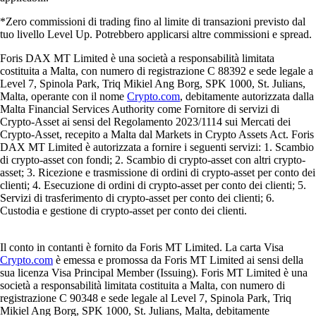
*Zero commissioni di trading fino al limite di transazioni previsto dal
tuo livello Level Up. Potrebbero applicarsi altre commissioni e spread.
Foris DAX MT Limited è una società a responsabilità limitata
costituita a Malta, con numero di registrazione C 88392 e sede legale a
Level 7, Spinola Park, Triq Mikiel Ang Borg, SPK 1000, St. Julians,
Malta, operante con il nome
Crypto.com
, debitamente autorizzata dalla
Malta Financial Services Authority come Fornitore di servizi di
Crypto-Asset ai sensi del Regolamento 2023/1114 sui Mercati dei
Crypto-Asset, recepito a Malta dal Markets in Crypto Assets Act. Foris
DAX MT Limited è autorizzata a fornire i seguenti servizi: 1. Scambio
di crypto-asset con fondi; 2. Scambio di crypto-asset con altri crypto-
asset; 3. Ricezione e trasmissione di ordini di crypto-asset per conto dei
clienti; 4. Esecuzione di ordini di crypto-asset per conto dei clienti; 5.
Servizi di trasferimento di crypto-asset per conto dei clienti; 6.
Custodia e gestione di crypto-asset per conto dei clienti.
Il conto in contanti è fornito da Foris MT Limited. La carta Visa
Crypto.com
è emessa e promossa da Foris MT Limited ai sensi della
sua licenza Visa Principal Member (Issuing). Foris MT Limited è una
società a responsabilità limitata costituita a Malta, con numero di
registrazione C 90348 e sede legale al Level 7, Spinola Park, Triq
Mikiel Ang Borg, SPK 1000, St. Julians, Malta, debitamente