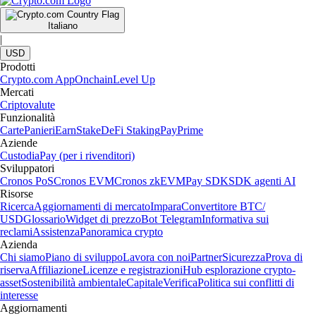
Italiano
|
USD
Prodotti
Crypto.com App
Onchain
Level Up
Mercati
Criptovalute
Funzionalità
Carte
Panieri
Earn
Stake
DeFi Staking
Pay
Prime
Aziende
Custodia
Pay (per i rivenditori)
Sviluppatori
Cronos PoS
Cronos EVM
Cronos zkEVM
Pay SDK
SDK agenti AI
Risorse
Ricerca
Aggiornamenti di mercato
Impara
Convertitore BTC/
USD
Glossario
Widget di prezzo
Bot Telegram
Informativa sui
reclami
Assistenza
Panoramica crypto
Azienda
Chi siamo
Piano di sviluppo
Lavora con noi
Partner
Sicurezza
Prova di
riserva
Affiliazione
Licenze e registrazioni
Hub esplorazione crypto-
asset
Sostenibilità ambientale
Capitale
Verifica
Politica sui conflitti di
interesse
Aggiornamenti