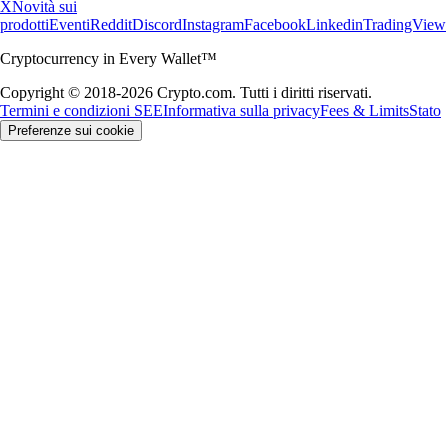
X
Novità sui
prodotti
Eventi
Reddit
Discord
Instagram
Facebook
Linkedin
TradingView
Cryptocurrency in Every Wallet™
Copyright © 2018-2026 Crypto.com. Tutti i diritti riservati.
Termini e condizioni SEE
Informativa sulla privacy
Fees & Limits
Stato
Preferenze sui cookie