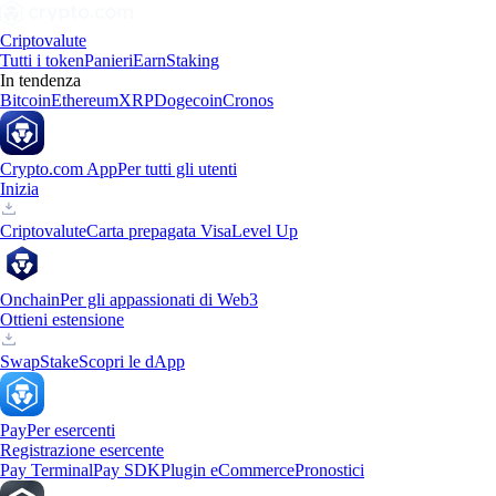
Criptovalute
Tutti i token
Panieri
Earn
Staking
In tendenza
Bitcoin
Ethereum
XRP
Dogecoin
Cronos
Crypto.com App
Per tutti gli utenti
Inizia
Criptovalute
Carta prepagata Visa
Level Up
Onchain
Per gli appassionati di Web3
Ottieni estensione
Swap
Stake
Scopri le dApp
Pay
Per esercenti
Registrazione esercente
Pay Terminal
Pay SDK
Plugin eCommerce
Pronostici