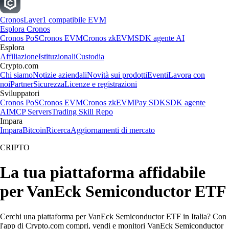
Cronos
Layer1 compatibile EVM
Esplora Cronos
Cronos PoS
Cronos EVM
Cronos zkEVM
SDK agente AI
Esplora
Affiliazione
Istituzionali
Custodia
Crypto.com
Chi siamo
Notizie aziendali
Novità sui prodotti
Eventi
Lavora con
noi
Partner
Sicurezza
Licenze e registrazioni
Sviluppatori
Cronos PoS
Cronos EVM
Cronos zkEVM
Pay SDK
SDK agente
AI
MCP Servers
Trading Skill Repo
Impara
Impara
Bitcoin
Ricerca
Aggiornamenti di mercato
CRIPTO
La tua piattaforma affidabile
per VanEck Semiconductor ETF
Cerchi una piattaforma per VanEck Semiconductor ETF in Italia? Con
l'app di Crypto.com compri, vendi e monitori VanEck Semiconductor