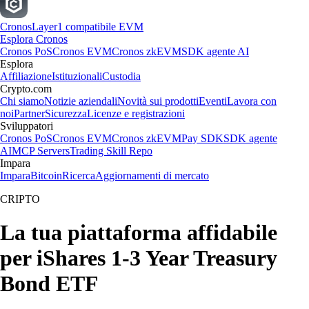
Cronos
Layer1 compatibile EVM
Esplora Cronos
Cronos PoS
Cronos EVM
Cronos zkEVM
SDK agente AI
Esplora
Affiliazione
Istituzionali
Custodia
Crypto.com
Chi siamo
Notizie aziendali
Novità sui prodotti
Eventi
Lavora con
noi
Partner
Sicurezza
Licenze e registrazioni
Sviluppatori
Cronos PoS
Cronos EVM
Cronos zkEVM
Pay SDK
SDK agente
AI
MCP Servers
Trading Skill Repo
Impara
Impara
Bitcoin
Ricerca
Aggiornamenti di mercato
CRIPTO
La tua piattaforma affidabile
per iShares 1-3 Year Treasury
Bond ETF