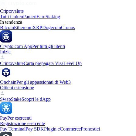
Criptovalute
Tutti i token
Panieri
Earn
Staking
In tendenza
Bitcoin
Ethereum
XRP
Dogecoin
Cronos
Crypto.com App
Per tutti gli utenti
Inizia
Criptovalute
Carta prepagata Visa
Level Up
Onchain
Per gli appassionati di Web3
Ottieni estensione
Swap
Stake
Scopri le dApp
Pay
Per esercenti
Registrazione esercente
Pay Terminal
Pay SDK
Plugin eCommerce
Pronostici