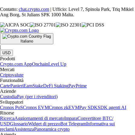
Contatto:
chat.crypto.com
| Ufficio: Level 7, Spinola Park, Triq Mikiel
Ang Borg, St Julians SPK 1000 Malta.
Italiano
|
USD
Prodotti
Crypto.com App
Onchain
Level Up
Mercati
Criptovalute
Funzionalità
Carte
Panieri
Earn
Stake
DeFi Staking
Pay
Prime
Aziende
Custodia
Pay (per i rivenditori)
Sviluppatori
Cronos PoS
Cronos EVM
Cronos zkEVM
Pay SDK
SDK agenti AI
Risorse
Ricerca
Aggiornamenti di mercato
Impara
Convertitore BTC/
USD
Glossario
Widget di prezzo
Bot Telegram
Informativa sui
reclami
Assistenza
Panoramica crypto
Azienda