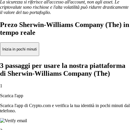
La sicurezza si riferisce all'accesso all'account, non agli asset. Le
criptovalute sono rischiose e l'alta volatilità può ridurre drasticamente
il valore del tuo portafoglio.
Prezo Sherwin-Williams Company (The) in
tempo reale
Inizia in pochi minuti
3 passaggi per usare la nostra piattaforma
di Sherwin-Williams Company (The)
1
Scarica l'app
Scarica l'app di Crypto.com e verifica la tua identità in pochi minuti dal
telefono.