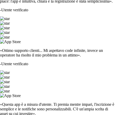
piace: l'app è intuitiva, chiara e la registrazione è stata semplicissima».
-
Utente verificato
«Ottimo supporto clienti... Mi aspettavo code infinite, invece un
operatore ha risolto il mio problema in un attimo».
-
Utente verificato
«Questa app è a misura d'utente. Ti premia mentre impari, l'iscrizione è
semplice e le notifiche sono personalizzabili. C'è un'ampia scelta di
asset su cui investire».