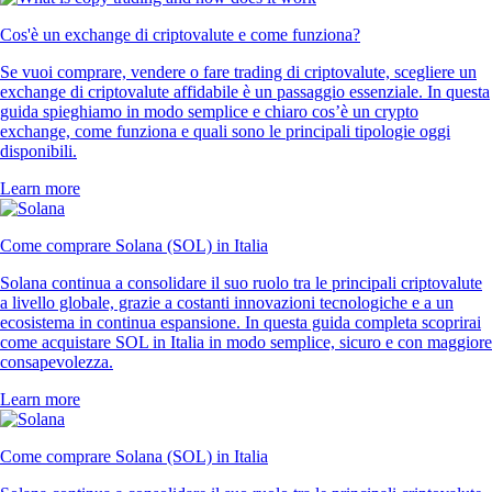
Cos'è un exchange di criptovalute e come funziona?
Se vuoi comprare, vendere o fare trading di criptovalute, scegliere un
exchange di criptovalute affidabile è un passaggio essenziale. In questa
guida spieghiamo in modo semplice e chiaro cos’è un crypto
exchange, come funziona e quali sono le principali tipologie oggi
disponibili.
Learn more
Come comprare Solana (SOL) in Italia
Solana continua a consolidare il suo ruolo tra le principali criptovalute
a livello globale, grazie a costanti innovazioni tecnologiche e a un
ecosistema in continua espansione. In questa guida completa scoprirai
come acquistare SOL in Italia in modo semplice, sicuro e con maggiore
consapevolezza.
Learn more
Come comprare Solana (SOL) in Italia