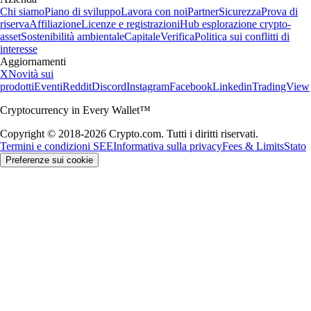
Chi siamo
Piano di sviluppo
Lavora con noi
Partner
Sicurezza
Prova di
riserva
Affiliazione
Licenze e registrazioni
Hub esplorazione crypto-
asset
Sostenibilità ambientale
Capitale
Verifica
Politica sui conflitti di
interesse
Aggiornamenti
X
Novità sui
prodotti
Eventi
Reddit
Discord
Instagram
Facebook
Linkedin
TradingView
Cryptocurrency in Every Wallet™
Copyright © 2018-2026 Crypto.com. Tutti i diritti riservati.
Termini e condizioni SEE
Informativa sulla privacy
Fees & Limits
Stato
Preferenze sui cookie