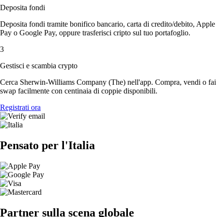
Deposita fondi
Deposita fondi tramite bonifico bancario, carta di credito/debito, Apple
Pay o Google Pay, oppure trasferisci cripto sul tuo portafoglio.
3
Gestisci e scambia crypto
Cerca Sherwin-Williams Company (The) nell'app. Compra, vendi o fai
swap facilmente con centinaia di coppie disponibili.
Registrati ora
Pensato per l'Italia
Partner sulla scena globale