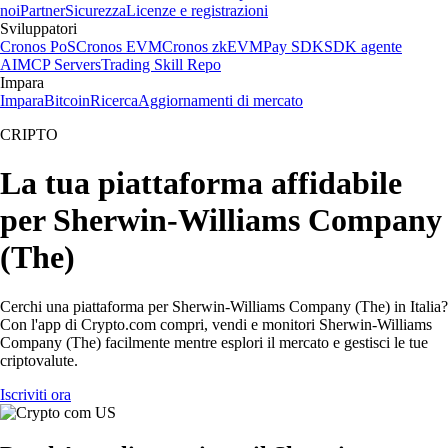
noi
Partner
Sicurezza
Licenze e registrazioni
Sviluppatori
Cronos PoS
Cronos EVM
Cronos zkEVM
Pay SDK
SDK agente
AI
MCP Servers
Trading Skill Repo
Impara
Impara
Bitcoin
Ricerca
Aggiornamenti di mercato
CRIPTO
La tua piattaforma affidabile
per Sherwin-Williams Company
(The)
Cerchi una piattaforma per Sherwin-Williams Company (The) in Italia?
Con l'app di Crypto.com compri, vendi e monitori Sherwin-Williams
Company (The) facilmente mentre esplori il mercato e gestisci le tue
criptovalute.
Iscriviti ora