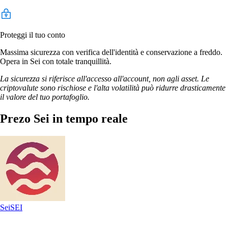
Proteggi il tuo conto
Massima sicurezza con verifica dell'identità e conservazione a freddo.
Opera in Sei con totale tranquillità.
La sicurezza si riferisce all'accesso all'account, non agli asset. Le
criptovalute sono rischiose e l'alta volatilità può ridurre drasticamente
il valore del tuo portafoglio.
Prezo Sei in tempo reale
Sei
SEI