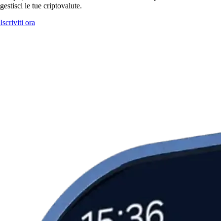
gestisci le tue criptovalute.
Iscriviti ora