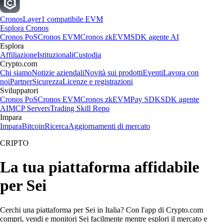
Cronos
Layer1 compatibile EVM
Esplora Cronos
Cronos PoS
Cronos EVM
Cronos zkEVM
SDK agente AI
Esplora
Affiliazione
Istituzionali
Custodia
Crypto.com
Chi siamo
Notizie aziendali
Novità sui prodotti
Eventi
Lavora con
noi
Partner
Sicurezza
Licenze e registrazioni
Sviluppatori
Cronos PoS
Cronos EVM
Cronos zkEVM
Pay SDK
SDK agente
AI
MCP Servers
Trading Skill Repo
Impara
Impara
Bitcoin
Ricerca
Aggiornamenti di mercato
CRIPTO
La tua piattaforma affidabile
per Sei
Cerchi una piattaforma per Sei in Italia? Con l'app di Crypto.com
compri, vendi e monitori Sei facilmente mentre esplori il mercato e