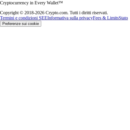
Cryptocurrency in Every Wallet™
Copyright © 2018-2026 Crypto.com. Tutti i diritti riservati.
Termini e condizioni SEE
Informativa sulla privacy
Fees & Limits
Stato
Preferenze sui cookie