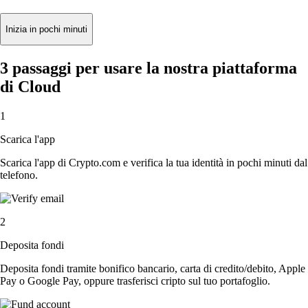
Inizia in pochi minuti
3 passaggi per usare la nostra piattaforma
di Cloud
1
Scarica l'app
Scarica l'app di Crypto.com e verifica la tua identità in pochi minuti dal
telefono.
2
Deposita fondi
Deposita fondi tramite bonifico bancario, carta di credito/debito, Apple
Pay o Google Pay, oppure trasferisci cripto sul tuo portafoglio.