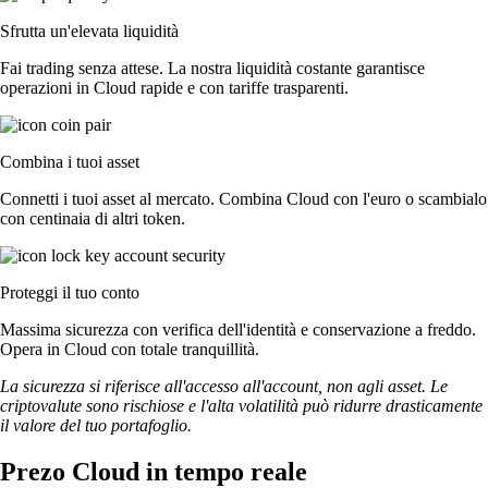
Sfrutta un'elevata liquidità
Fai trading senza attese. La nostra liquidità costante garantisce
operazioni in Cloud rapide e con tariffe trasparenti.
Combina i tuoi asset
Connetti i tuoi asset al mercato. Combina Cloud con l'euro o scambialo
con centinaia di altri token.
Proteggi il tuo conto
Massima sicurezza con verifica dell'identità e conservazione a freddo.
Opera in Cloud con totale tranquillità.
La sicurezza si riferisce all'accesso all'account, non agli asset. Le
criptovalute sono rischiose e l'alta volatilità può ridurre drasticamente
il valore del tuo portafoglio.
Prezo Cloud in tempo reale