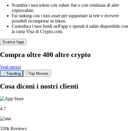
Scambia i tuoi token con valute fiat o con centinaia di altre
criptovalute.
Fai staking con i tuoi asset per supportare la rete e ricevere
possibili ricompense in token.
Custodisci i tuoi fondi nell'app o spendi il saldo disponibile con
la carta Visa di Crypto.com.
Scarica l'app
Compra oltre 400 altre crypto
Vedi prezzi
Trending
Top Movers
Cosa diconi i nostri clienti
4.7
320k Reviews