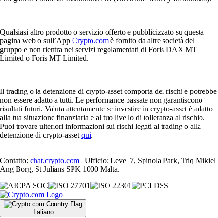
Qualsiasi altro prodotto o servizio offerto e pubblicizzato su questa
pagina web o sull’App
Crypto.com
è fornito da altre società del
gruppo e non rientra nei servizi regolamentati di Foris DAX MT
Limited o Foris MT Limited.
Il trading o la detenzione di crypto-asset comporta dei rischi e potrebbe
non essere adatto a tutti. Le performance passate non garantiscono
risultati futuri. Valuta attentamente se investire in crypto-asset è adatto
alla tua situazione finanziaria e al tuo livello di tolleranza al rischio.
Puoi trovare ulteriori informazioni sui rischi legati al trading o alla
detenzione di crypto-asset
qui
.
Contatto:
chat.crypto.com
| Ufficio: Level 7, Spinola Park, Triq Mikiel
Ang Borg, St Julians SPK 1000 Malta.
Italiano