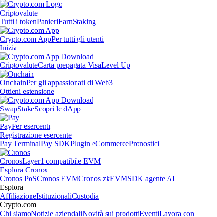
Criptovalute
Tutti i token
Panieri
Earn
Staking
Crypto.com App
Per tutti gli utenti
Inizia
Criptovalute
Carta prepagata Visa
Level Up
Onchain
Per gli appassionati di Web3
Ottieni estensione
Swap
Stake
Scopri le dApp
Pay
Per esercenti
Registrazione esercente
Pay Terminal
Pay SDK
Plugin eCommerce
Pronostici
Cronos
Layer1 compatibile EVM
Esplora Cronos
Cronos PoS
Cronos EVM
Cronos zkEVM
SDK agente AI
Esplora
Affiliazione
Istituzionali
Custodia
Crypto.com
Chi siamo
Notizie aziendali
Novità sui prodotti
Eventi
Lavora con