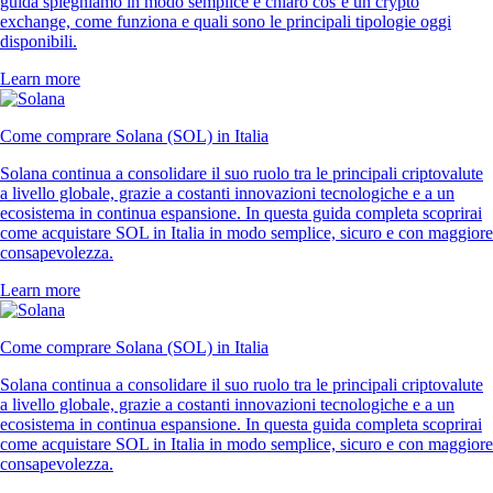
guida spieghiamo in modo semplice e chiaro cos’è un crypto
exchange, come funziona e quali sono le principali tipologie oggi
disponibili.
Learn more
Come comprare Solana (SOL) in Italia
Solana continua a consolidare il suo ruolo tra le principali criptovalute
a livello globale, grazie a costanti innovazioni tecnologiche e a un
ecosistema in continua espansione. In questa guida completa scoprirai
come acquistare SOL in Italia in modo semplice, sicuro e con maggiore
consapevolezza.
Learn more
Come comprare Solana (SOL) in Italia
Solana continua a consolidare il suo ruolo tra le principali criptovalute
a livello globale, grazie a costanti innovazioni tecnologiche e a un
ecosistema in continua espansione. In questa guida completa scoprirai
come acquistare SOL in Italia in modo semplice, sicuro e con maggiore
consapevolezza.