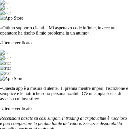
«Ottimo supporto clienti... Mi aspettavo code infinite, invece un
operatore ha risolto il mio problema in un attimo».
-
Utente verificato
«Questa app è a misura d'utente. Ti premia mentre impari, l'iscrizione è
semplice e le notifiche sono personalizzabili. C'è un'ampia scelta di
asset su cui investire».
-
Utente verificato
Recensioni basate su casi singoli. Il trading di criptovalute è rischioso
e può comportare la perdita totale del valore. Servizi e disponibilità
soggetti a variazioni regionali.