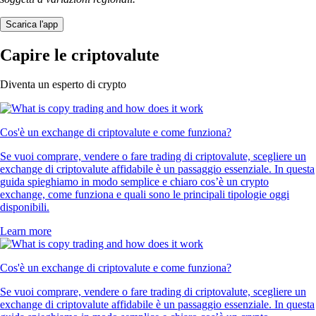
Scarica l'app
Capire le criptovalute
Diventa un esperto di crypto
Cos'è un exchange di criptovalute e come funziona?
Se vuoi comprare, vendere o fare trading di criptovalute, scegliere un
exchange di criptovalute affidabile è un passaggio essenziale. In questa
guida spieghiamo in modo semplice e chiaro cos’è un crypto
exchange, come funziona e quali sono le principali tipologie oggi
disponibili.
Learn more
Cos'è un exchange di criptovalute e come funziona?
Se vuoi comprare, vendere o fare trading di criptovalute, scegliere un
exchange di criptovalute affidabile è un passaggio essenziale. In questa