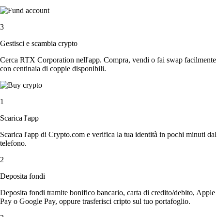
3
Gestisci e scambia crypto
Cerca RTX Corporation nell'app. Compra, vendi o fai swap facilmente
con centinaia di coppie disponibili.
1
Scarica l'app
Scarica l'app di Crypto.com e verifica la tua identità in pochi minuti dal
telefono.
2
Deposita fondi
Deposita fondi tramite bonifico bancario, carta di credito/debito, Apple
Pay o Google Pay, oppure trasferisci cripto sul tuo portafoglio.