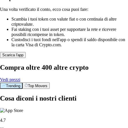
Una volta verificato il conto, ecco cosa puoi fare:
Scambia i tuoi token con valute fiat o con centinaia di altre
criptovalute.
Fai staking con i tuoi asset per supportare la rete e ricevere
possibili ricompense in token.
Custodisci i tuoi fondi nell'app o spendi il saldo disponibile con
la carta Visa di Crypto.com.
Scarica l'app
Compra oltre 400 altre crypto
Vedi prezzi
Trending
Top Movers
Cosa diconi i nostri clienti
4.7