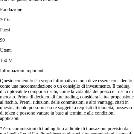
Fondazione
2016
Paesi
90
Utenti
150 M
Informazioni importanti
Questo contenuto è a scopo informativo e non deve essere considerato
come una raccomandazione o un consiglio di investimento. Il trading
di criptovalute comporta rischi, come la volatilità dei prezzi e i rischi di
mercato. Prima di decidere di fare trading, considera la tua propensione
al rischio. Premi, riduzioni delle commissioni e altri vantaggi citati in
questo articolo possono essere soggetti a requisiti di idoneità, possesso
di token e possono variare in base ai termini e alle condizioni
applicabili.
*Zero commissioni di trading fino al limite di transazioni previsto dal
tuo livello Level Up. Potrebbero applicarsi altre commissioni e spread.