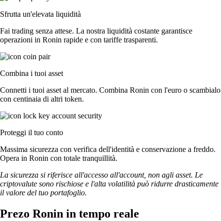
Sfrutta un'elevata liquidità
Fai trading senza attese. La nostra liquidità costante garantisce
operazioni in Ronin rapide e con tariffe trasparenti.
Combina i tuoi asset
Connetti i tuoi asset al mercato. Combina Ronin con l'euro o scambialo
con centinaia di altri token.
Proteggi il tuo conto
Massima sicurezza con verifica dell'identità e conservazione a freddo.
Opera in Ronin con totale tranquillità.
La sicurezza si riferisce all'accesso all'account, non agli asset. Le
criptovalute sono rischiose e l'alta volatilità può ridurre drasticamente
il valore del tuo portafoglio.
Prezo Ronin in tempo reale