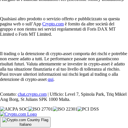
Qualsiasi altro prodotto o servizio offerto e pubblicizzato su questa
pagina web o sull’App
Crypto.com
è fornito da altre società del
gruppo e non rientra nei servizi regolamentati di Foris DAX MT
Limited o Foris MT Limited.
Il trading o la detenzione di crypto-asset comporta dei rischi e potrebbe
non essere adatto a tutti. Le performance passate non garantiscono
risultati futuri. Valuta attentamente se investire in crypto-asset è adatto
alla tua situazione finanziaria e al tuo livello di tolleranza al rischio.
Puoi trovare ulteriori informazioni sui rischi legati al trading o alla
detenzione di crypto-asset
qui
.
Contatto:
chat.crypto.com
| Ufficio: Level 7, Spinola Park, Triq Mikiel
Ang Borg, St Julians SPK 1000 Malta.
Italiano