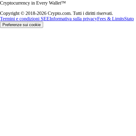
Cryptocurrency in Every Wallet™
Copyright © 2018-2026 Crypto.com. Tutti i diritti riservati.
Termini e condizioni SEE
Informativa sulla privacy
Fees & Limits
Stato
Preferenze sui cookie