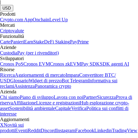
|
USD
Prodotti
Crypto.com App
Onchain
Level Up
Mercati
Criptovalute
Funzionalità
Carte
Panieri
Earn
Stake
DeFi Staking
Pay
Prime
Aziende
Custodia
Pay (per i rivenditori)
Sviluppatori
Cronos PoS
Cronos EVM
Cronos zkEVM
Pay SDK
SDK agenti AI
Risorse
Ricerca
Aggiornamenti di mercato
Impara
Convertitore BTC/
USD
Glossario
Widget di prezzo
Bot Telegram
Informativa sui
reclami
Assistenza
Panoramica crypto
Azienda
Chi siamo
Piano di sviluppo
Lavora con noi
Partner
Sicurezza
Prova di
riserva
Affiliazione
Licenze e registrazioni
Hub esplorazione crypto-
asset
Sostenibilità ambientale
Capitale
Verifica
Politica sui conflitti di
interesse
Aggiornamenti
X
Novità sui
prodotti
Eventi
Reddit
Discord
Instagram
Facebook
Linkedin
TradingView