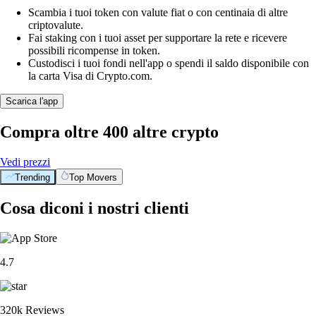
Scambia i tuoi token con valute fiat o con centinaia di altre
criptovalute.
Fai staking con i tuoi asset per supportare la rete e ricevere
possibili ricompense in token.
Custodisci i tuoi fondi nell'app o spendi il saldo disponibile con
la carta Visa di Crypto.com.
Scarica l'app
Compra oltre 400 altre crypto
Vedi prezzi
Trending
Top Movers
Cosa diconi i nostri clienti
4.7
320k Reviews