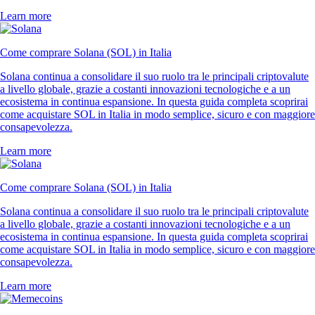
Learn more
Come comprare Solana (SOL) in Italia
Solana continua a consolidare il suo ruolo tra le principali criptovalute
a livello globale, grazie a costanti innovazioni tecnologiche e a un
ecosistema in continua espansione. In questa guida completa scoprirai
come acquistare SOL in Italia in modo semplice, sicuro e con maggiore
consapevolezza.
Learn more
Come comprare Solana (SOL) in Italia
Solana continua a consolidare il suo ruolo tra le principali criptovalute
a livello globale, grazie a costanti innovazioni tecnologiche e a un
ecosistema in continua espansione. In questa guida completa scoprirai
come acquistare SOL in Italia in modo semplice, sicuro e con maggiore
consapevolezza.
Learn more