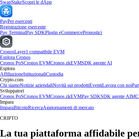
Swap
Stake
Scopri le dApp
Pay
Per esercenti
Registrazione esercente
Pay Terminal
Pay SDK
Plugin eCommerce
Pronostici
Cronos
Layer1 compatibile EVM
Esplora Cronos
Cronos PoS
Cronos EVM
Cronos zkEVM
SDK agente AI
Esplora
Affiliazione
Istituzionali
Custodia
Crypto.com
Chi siamo
Notizie aziendali
Novità sui prodotti
Eventi
Lavora con noi
Par
Sviluppatori
Cronos PoS
Cronos EVM
Cronos zkEVM
Pay SDK
SDK agente AI
MCP
Impara
Impara
Bitcoin
Ricerca
Aggiornamenti di mercato
CRIPTO
La tua piattaforma affidabile p