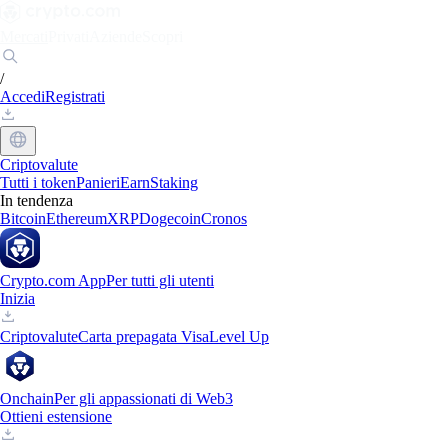
Mercati
Privati
Aziende
Scopri
/
Accedi
Registrati
Criptovalute
Tutti i token
Panieri
Earn
Staking
In tendenza
Bitcoin
Ethereum
XRP
Dogecoin
Cronos
Crypto.com App
Per tutti gli utenti
Inizia
Criptovalute
Carta prepagata Visa
Level Up
Onchain
Per gli appassionati di Web3
Ottieni estensione