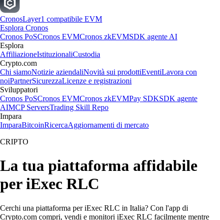
Cronos
Layer1 compatibile EVM
Esplora Cronos
Cronos PoS
Cronos EVM
Cronos zkEVM
SDK agente AI
Esplora
Affiliazione
Istituzionali
Custodia
Crypto.com
Chi siamo
Notizie aziendali
Novità sui prodotti
Eventi
Lavora con
noi
Partner
Sicurezza
Licenze e registrazioni
Sviluppatori
Cronos PoS
Cronos EVM
Cronos zkEVM
Pay SDK
SDK agente
AI
MCP Servers
Trading Skill Repo
Impara
Impara
Bitcoin
Ricerca
Aggiornamenti di mercato
CRIPTO
La tua piattaforma affidabile
per iExec RLC
Cerchi una piattaforma per iExec RLC in Italia? Con l'app di
Crypto.com compri, vendi e monitori iExec RLC facilmente mentre