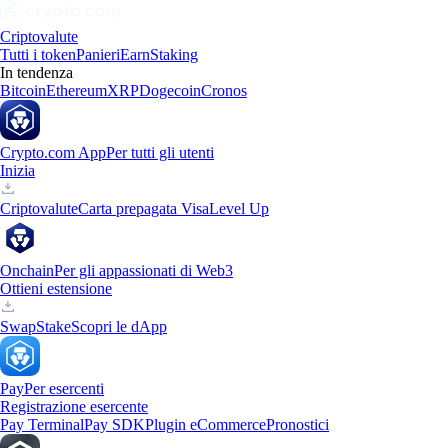
Criptovalute
Tutti i token
Panieri
Earn
Staking
In tendenza
Bitcoin
Ethereum
XRP
Dogecoin
Cronos
Crypto.com App
Per tutti gli utenti
Inizia
Criptovalute
Carta prepagata Visa
Level Up
Onchain
Per gli appassionati di Web3
Ottieni estensione
Swap
Stake
Scopri le dApp
Pay
Per esercenti
Registrazione esercente
Pay Terminal
Pay SDK
Plugin eCommerce
Pronostici