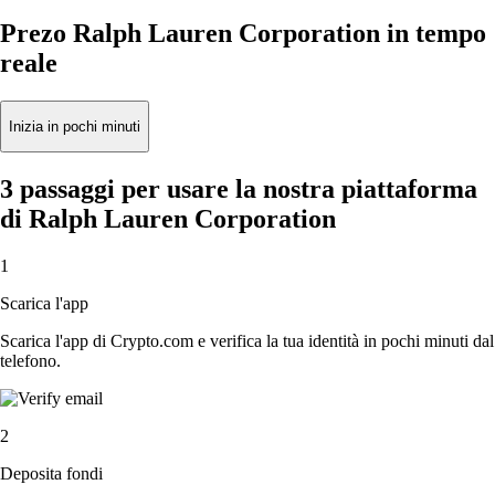
Prezo Ralph Lauren Corporation in tempo
reale
Inizia in pochi minuti
3 passaggi per usare la nostra piattaforma
di Ralph Lauren Corporation
1
Scarica l'app
Scarica l'app di Crypto.com e verifica la tua identità in pochi minuti dal
telefono.
2
Deposita fondi