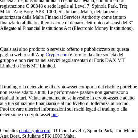
società a responsabilità limitata costituita a Malta, con numero di
registrazione C 90348 e sede legale al Level 7, Spinola Park, Triq
Mikiel Ang Borg, SPK 1000, St. Julians, Malta, debitamente
autorizzata dalla Malta Financial Services Authority come istituto
finanziario abilitato all’emissione di denaro elettronico ai sensi del 3°
Allegato al Financial Institutions Act (Electronic Money Institutions).
Qualsiasi altro prodotto o servizio offerto e pubblicizzato su questa
pagina web o sull’App
Crypto.com
è fornito da altre società del
gruppo e non rientra nei servizi regolamentati di Foris DAX MT
Limited o Foris MT Limited.
Il trading o la detenzione di crypto-asset comporta dei rischi e potrebbe
non essere adatto a tutti. Le performance passate non garantiscono
risultati futuri. Valuta attentamente se investire in crypto-asset è adatto
alla tua situazione finanziaria e al tuo livello di tolleranza al rischio.
Puoi trovare ulteriori informazioni sui rischi legati al trading o alla
detenzione di crypto-asset
qui
.
Contatto:
chat.crypto.com
| Ufficio: Level 7, Spinola Park, Triq Mikiel
Ang Borg, St Julians SPK 1000 Malta.