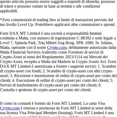
questo articolo possono essere soggetti a requisiti di idoneità, possesso
di token e possono variare in base ai termini e alle condizioni
applicabili.
*Zero commissioni di trading fino al limite di transazioni previsto dal
tuo livello Level Up. Potrebbero applicarsi altre commissioni e spread.
Foris DAX MT Limited è una società a responsabilità limitata
costituita a Malta, con numero di registrazione C 88392 e sede legale a
Level 7, Spinola Park, Triq Mikiel Ang Borg, SPK 1000, St. Julians,
Malta, operante con il nome
Crypto.com
, debitamente autorizzata dalla
Malta Financial Services Authority come Fornitore di servizi di
Crypto-Asset ai sensi del Regolamento 2023/1114 sui Mercati dei
Crypto-Asset, recepito a Malta dal Markets in Crypto Assets Act. Foris
DAX MT Limited è autorizzata a fornire i seguenti servizi: 1. Scambio
di crypto-asset con fondi; 2. Scambio di crypto-asset con altri crypto-
asset; 3. Ricezione e trasmissione di ordini di crypto-asset per conto dei
clienti; 4. Esecuzione di ordini di crypto-asset per conto dei clienti; 5.
Servizi di trasferimento di crypto-asset per conto dei clienti; 6.
Custodia e gestione di crypto-asset per conto dei clienti.
Il conto in contanti è fornito da Foris MT Limited. La carta Visa
Crypto.com
è emessa e promossa da Foris MT Limited ai sensi della
sua licenza Visa Principal Member (Issuing). Foris MT Limited è una