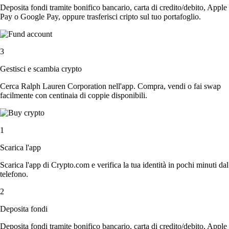
Deposita fondi tramite bonifico bancario, carta di credito/debito, Apple
Pay o Google Pay, oppure trasferisci cripto sul tuo portafoglio.
3
Gestisci e scambia crypto
Cerca Ralph Lauren Corporation nell'app. Compra, vendi o fai swap
facilmente con centinaia di coppie disponibili.
1
Scarica l'app
Scarica l'app di Crypto.com e verifica la tua identità in pochi minuti dal
telefono.
2
Deposita fondi
Deposita fondi tramite bonifico bancario, carta di credito/debito, Apple