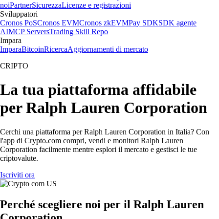
noi
Partner
Sicurezza
Licenze e registrazioni
Sviluppatori
Cronos PoS
Cronos EVM
Cronos zkEVM
Pay SDK
SDK agente
AI
MCP Servers
Trading Skill Repo
Impara
Impara
Bitcoin
Ricerca
Aggiornamenti di mercato
CRIPTO
La tua piattaforma affidabile
per Ralph Lauren Corporation
Cerchi una piattaforma per Ralph Lauren Corporation in Italia? Con
l'app di Crypto.com compri, vendi e monitori Ralph Lauren
Corporation facilmente mentre esplori il mercato e gestisci le tue
criptovalute.
Iscriviti ora
Perché scegliere noi per il Ralph Lauren
Corporation