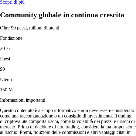
Scopri di più
Community globale in continua crescita
Oltre 90 paesi, milioni di utenti
Fondazione
2016
Paesi
90
Utenti
150 M
Informazioni importanti
Questo contenuto è a scopo informativo e non deve essere considerato
come una raccomandazione o un consiglio di investimento. Il trading
di criptovalute comporta rischi, come la volatilità dei prezzi e i rischi di
mercato. Prima di decidere di fare trading, considera la tua propensione
al rischio. Premi, riduzioni delle commissioni e altri vantaggi citati in