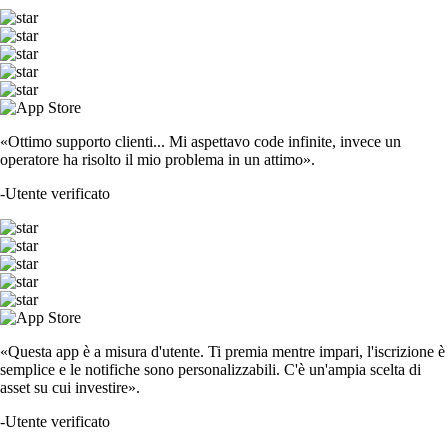
«Ottimo supporto clienti... Mi aspettavo code infinite, invece un
operatore ha risolto il mio problema in un attimo».
-
Utente verificato
«Questa app è a misura d'utente. Ti premia mentre impari, l'iscrizione è
semplice e le notifiche sono personalizzabili. C'è un'ampia scelta di
asset su cui investire».
-
Utente verificato