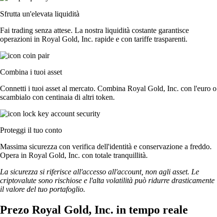
Sfrutta un'elevata liquidità
Fai trading senza attese. La nostra liquidità costante garantisce
operazioni in Royal Gold, Inc. rapide e con tariffe trasparenti.
Combina i tuoi asset
Connetti i tuoi asset al mercato. Combina Royal Gold, Inc. con l'euro o
scambialo con centinaia di altri token.
Proteggi il tuo conto
Massima sicurezza con verifica dell'identità e conservazione a freddo.
Opera in Royal Gold, Inc. con totale tranquillità.
La sicurezza si riferisce all'accesso all'account, non agli asset. Le
criptovalute sono rischiose e l'alta volatilità può ridurre drasticamente
il valore del tuo portafoglio.
Prezo Royal Gold, Inc. in tempo reale