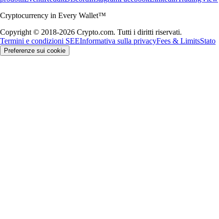
Cryptocurrency in Every Wallet™
Copyright © 2018-2026 Crypto.com. Tutti i diritti riservati.
Termini e condizioni SEE
Informativa sulla privacy
Fees & Limits
Stato
Preferenze sui cookie