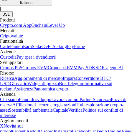
Italiano
|
USD
Prodotti
Crypto.com App
Onchain
Level Up
Mercati
Criptovalute
Funzionalità
Carte
Panieri
Earn
Stake
DeFi Staking
Pay
Prime
Aziende
Custodia
Pay (per i rivenditori)
Sviluppatori
Cronos PoS
Cronos EVM
Cronos zkEVM
Pay SDK
SDK agenti AI
Risorse
Ricerca
Aggiornamenti di mercato
Impara
Convertitore BTC/
USD
Glossario
Widget di prezzo
Bot Telegram
Informativa sui
reclami
Assistenza
Panoramica crypto
Azienda
Chi siamo
Piano di sviluppo
Lavora con noi
Partner
Sicurezza
Prova di
riserva
Affiliazione
Licenze e registrazioni
Hub esplorazione crypto-
asset
Sostenibilità ambientale
Capitale
Verifica
Politica sui conflitti di
interesse
Aggiornamenti
X
Novità sui
prodotti
Eventi
Reddit
Discord
Instagram
Facebook
Linkedin
TradingView