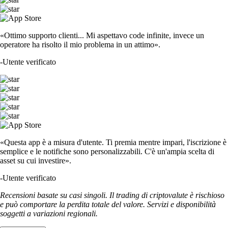
«Ottimo supporto clienti... Mi aspettavo code infinite, invece un
operatore ha risolto il mio problema in un attimo».
-
Utente verificato
«Questa app è a misura d'utente. Ti premia mentre impari, l'iscrizione è
semplice e le notifiche sono personalizzabili. C'è un'ampia scelta di
asset su cui investire».
-
Utente verificato
Recensioni basate su casi singoli. Il trading di criptovalute è rischioso
e può comportare la perdita totale del valore. Servizi e disponibilità
soggetti a variazioni regionali.