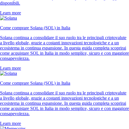
disponibili.
Learn more
Come comprare Solana (SOL) in Italia
Solana continua a consolidare il suo ruolo tra le principali criptovalute
a livello globale, grazie a costanti innovazioni tecnologiche e a un
ecosistema in continua espansione. In questa guida completa scoprirai
come acquistare SOL in Italia in modo semplice, sicuro e con maggiore
consapevolezza.
Learn more
Come comprare Solana (SOL) in Italia
Solana continua a consolidare il suo ruolo tra le principali criptovalute
a livello globale, grazie a costanti innovazioni tecnologiche e a un
ecosistema in continua espansione. In questa guida completa scoprirai
come acquistare SOL in Italia in modo semplice, sicuro e con maggiore
consapevolezza.
Learn more