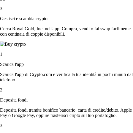
3
Gestisci e scambia crypto
Cerca Royal Gold, Inc. nell'app. Compra, vendi o fai swap facilmente
con centinaia di coppie disponibili.
1
Scarica l'app
Scarica l'app di Crypto.com e verifica la tua identità in pochi minuti dal
telefono.
2
Deposita fondi
Deposita fondi tramite bonifico bancario, carta di credito/debito, Apple
Pay o Google Pay, oppure trasferisci cripto sul tuo portafoglio.
3