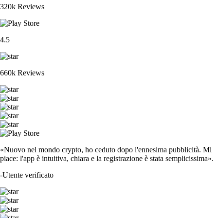
320k Reviews
4.5
660k Reviews
«Nuovo nel mondo crypto, ho ceduto dopo l'ennesima pubblicità. Mi
piace: l'app è intuitiva, chiara e la registrazione è stata semplicissima».
-
Utente verificato