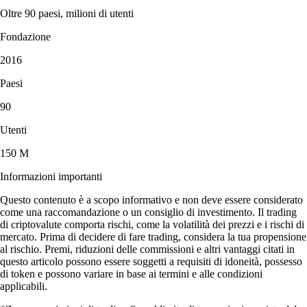
Oltre 90 paesi, milioni di utenti
Fondazione
2016
Paesi
90
Utenti
150 M
Informazioni importanti
Questo contenuto è a scopo informativo e non deve essere considerato
come una raccomandazione o un consiglio di investimento. Il trading
di criptovalute comporta rischi, come la volatilità dei prezzi e i rischi di
mercato. Prima di decidere di fare trading, considera la tua propensione
al rischio. Premi, riduzioni delle commissioni e altri vantaggi citati in
questo articolo possono essere soggetti a requisiti di idoneità, possesso
di token e possono variare in base ai termini e alle condizioni
applicabili.