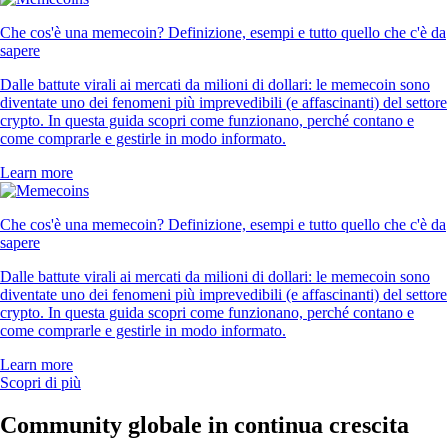
Che cos'è una memecoin? Definizione, esempi e tutto quello che c'è da
sapere
Dalle battute virali ai mercati da milioni di dollari: le memecoin sono
diventate uno dei fenomeni più imprevedibili (e affascinanti) del settore
crypto. In questa guida scopri come funzionano, perché contano e
come comprarle e gestirle in modo informato.
Learn more
Che cos'è una memecoin? Definizione, esempi e tutto quello che c'è da
sapere
Dalle battute virali ai mercati da milioni di dollari: le memecoin sono
diventate uno dei fenomeni più imprevedibili (e affascinanti) del settore
crypto. In questa guida scopri come funzionano, perché contano e
come comprarle e gestirle in modo informato.
Learn more
Scopri di più
Community globale in continua crescita