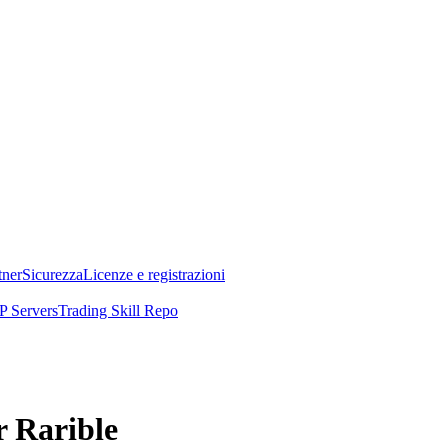
tner
Sicurezza
Licenze e registrazioni
 Servers
Trading Skill Repo
r Rarible