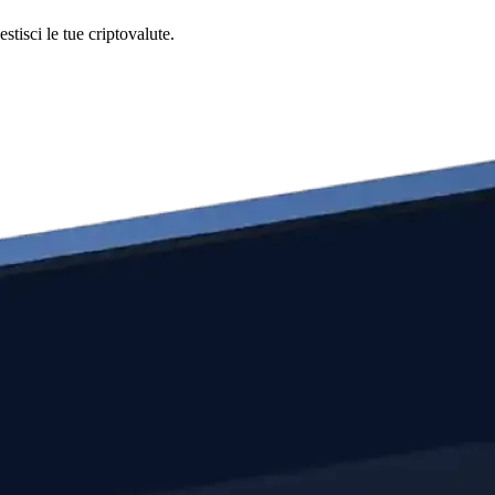
tisci le tue criptovalute.