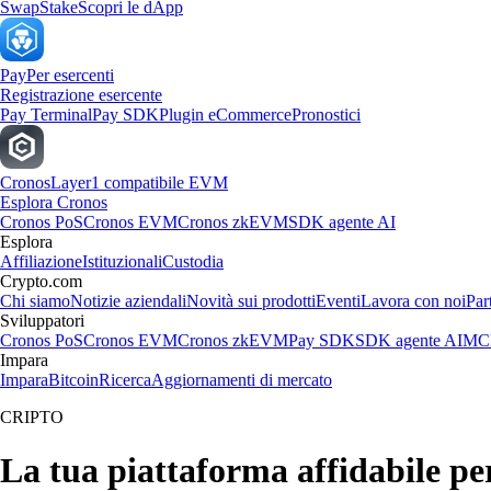
Swap
Stake
Scopri le dApp
Pay
Per esercenti
Registrazione esercente
Pay Terminal
Pay SDK
Plugin eCommerce
Pronostici
Cronos
Layer1 compatibile EVM
Esplora Cronos
Cronos PoS
Cronos EVM
Cronos zkEVM
SDK agente AI
Esplora
Affiliazione
Istituzionali
Custodia
Crypto.com
Chi siamo
Notizie aziendali
Novità sui prodotti
Eventi
Lavora con noi
Par
Sviluppatori
Cronos PoS
Cronos EVM
Cronos zkEVM
Pay SDK
SDK agente AI
MCP
Impara
Impara
Bitcoin
Ricerca
Aggiornamenti di mercato
CRIPTO
La tua piattaforma affidabile pe