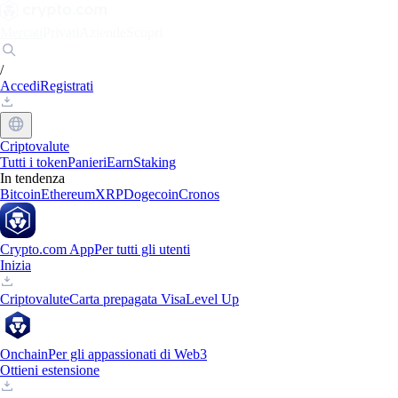
Mercati
Privati
Aziende
Scopri
/
Accedi
Registrati
Criptovalute
Tutti i token
Panieri
Earn
Staking
In tendenza
Bitcoin
Ethereum
XRP
Dogecoin
Cronos
Crypto.com App
Per tutti gli utenti
Inizia
Criptovalute
Carta prepagata Visa
Level Up
Onchain
Per gli appassionati di Web3
Ottieni estensione