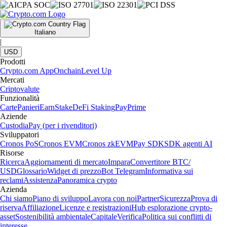
Italiano
|
USD
Prodotti
Crypto.com App
Onchain
Level Up
Mercati
Criptovalute
Funzionalità
Carte
Panieri
Earn
Stake
DeFi Staking
Pay
Prime
Aziende
Custodia
Pay (per i rivenditori)
Sviluppatori
Cronos PoS
Cronos EVM
Cronos zkEVM
Pay SDK
SDK agenti AI
Risorse
Ricerca
Aggiornamenti di mercato
Impara
Convertitore BTC/
USD
Glossario
Widget di prezzo
Bot Telegram
Informativa sui
reclami
Assistenza
Panoramica crypto
Azienda
Chi siamo
Piano di sviluppo
Lavora con noi
Partner
Sicurezza
Prova di
riserva
Affiliazione
Licenze e registrazioni
Hub esplorazione crypto-
asset
Sostenibilità ambientale
Capitale
Verifica
Politica sui conflitti di
interesse