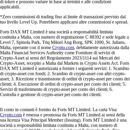
di token e possono variare in base ai termini e alle condizioni
applicabili.
*Zero commissioni di trading fino al limite di transazioni previsto dal
tuo livello Level Up. Potrebbero applicarsi altre commissioni e spread.
Foris DAX MT Limited è una società a responsabilità limitata
costituita a Malta, con numero di registrazione C 88392 e sede legale a
Level 7, Spinola Park, Triq Mikiel Ang Borg, SPK 1000, St. Julians,
Malta, operante con il nome
Crypto.com
, debitamente autorizzata dalla
Malta Financial Services Authority come Fornitore di servizi di
Crypto-Asset ai sensi del Regolamento 2023/1114 sui Mercati dei
Crypto-Asset, recepito a Malta dal Markets in Crypto Assets Act. Foris
DAX MT Limited è autorizzata a fornire i seguenti servizi: 1. Scambio
di crypto-asset con fondi; 2. Scambio di crypto-asset con altri crypto-
asset; 3. Ricezione e trasmissione di ordini di crypto-asset per conto dei
clienti; 4. Esecuzione di ordini di crypto-asset per conto dei clienti; 5.
Servizi di trasferimento di crypto-asset per conto dei clienti; 6.
Custodia e gestione di crypto-asset per conto dei clienti.
Il conto in contanti è fornito da Foris MT Limited. La carta Visa
Crypto.com
è emessa e promossa da Foris MT Limited ai sensi della
sua licenza Visa Principal Member (Issuing). Foris MT Limited è una
società a responsabilità limitata costituita a Malta, con numero di