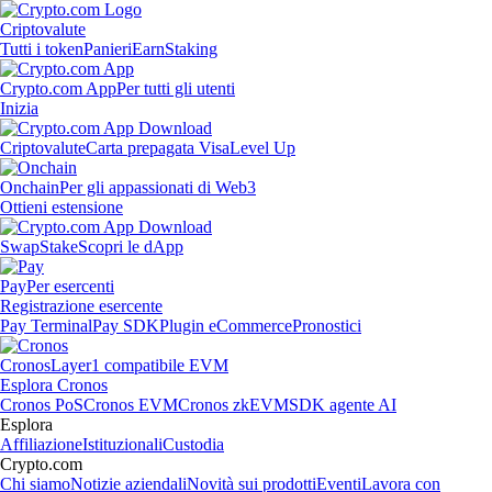
Criptovalute
Tutti i token
Panieri
Earn
Staking
Crypto.com App
Per tutti gli utenti
Inizia
Criptovalute
Carta prepagata Visa
Level Up
Onchain
Per gli appassionati di Web3
Ottieni estensione
Swap
Stake
Scopri le dApp
Pay
Per esercenti
Registrazione esercente
Pay Terminal
Pay SDK
Plugin eCommerce
Pronostici
Cronos
Layer1 compatibile EVM
Esplora Cronos
Cronos PoS
Cronos EVM
Cronos zkEVM
SDK agente AI
Esplora
Affiliazione
Istituzionali
Custodia
Crypto.com
Chi siamo
Notizie aziendali
Novità sui prodotti
Eventi
Lavora con