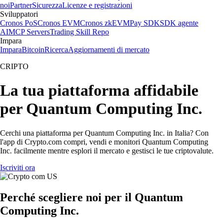
noi
Partner
Sicurezza
Licenze e registrazioni
Sviluppatori
Cronos PoS
Cronos EVM
Cronos zkEVM
Pay SDK
SDK agente
AI
MCP Servers
Trading Skill Repo
Impara
Impara
Bitcoin
Ricerca
Aggiornamenti di mercato
CRIPTO
La tua piattaforma affidabile
per Quantum Computing Inc.
Cerchi una piattaforma per Quantum Computing Inc. in Italia? Con
l'app di Crypto.com compri, vendi e monitori Quantum Computing
Inc. facilmente mentre esplori il mercato e gestisci le tue criptovalute.
Iscriviti ora
Perché scegliere noi per il Quantum
Computing Inc.