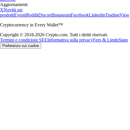
Aggiornamenti
X
Novità sui
prodotti
Eventi
Reddit
Discord
Instagram
Facebook
Linkedin
TradingView
Cryptocurrency in Every Wallet™
Copyright © 2018-2026 Crypto.com. Tutti i diritti riservati.
Termini e condizioni SEE
Informativa sulla privacy
Fees & Limits
Stato
Preferenze sui cookie