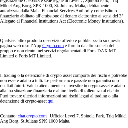
registrazione C 90348 e sede legale al Level 7, Spinola Park, Triq
Mikiel Ang Borg, SPK 1000, St. Julians, Malta, debitamente
autorizzata dalla Malta Financial Services Authority come istituto
finanziario abilitato all’emissione di denaro elettronico ai sensi del 3°
Allegato al Financial Institutions Act (Electronic Money Institutions).
Qualsiasi altro prodotto o servizio offerto e pubblicizzato su questa
pagina web o sull’App
Crypto.com
è fornito da altre società del
gruppo e non rientra nei servizi regolamentati di Foris DAX MT
Limited o Foris MT Limited.
Il trading o la detenzione di crypto-asset comporta dei rischi e potrebbe
non essere adatto a tutti. Le performance passate non garantiscono
risultati futuri. Valuta attentamente se investire in crypto-asset è adatto
alla tua situazione finanziaria e al tuo livello di tolleranza al rischio.
Puoi trovare ulteriori informazioni sui rischi legati al trading o alla
detenzione di crypto-asset
qui
.
Contatto:
chat.crypto.com
| Ufficio: Level 7, Spinola Park, Triq Mikiel
Ang Borg, St Julians SPK 1000 Malta.