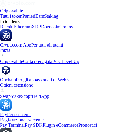
Criptovalute
Tutti i token
Panieri
Earn
Staking
In tendenza
Bitcoin
Ethereum
XRP
Dogecoin
Cronos
Crypto.com App
Per tutti gli utenti
Inizia
Criptovalute
Carta prepagata Visa
Level Up
Onchain
Per gli appassionati di Web3
Ottieni estensione
Swap
Stake
Scopri le dApp
Pay
Per esercenti
Registrazione esercente
Pay Terminal
Pay SDK
Plugin eCommerce
Pronostici