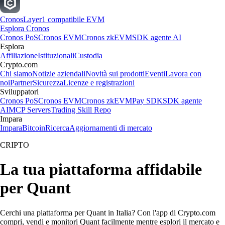
Cronos
Layer1 compatibile EVM
Esplora Cronos
Cronos PoS
Cronos EVM
Cronos zkEVM
SDK agente AI
Esplora
Affiliazione
Istituzionali
Custodia
Crypto.com
Chi siamo
Notizie aziendali
Novità sui prodotti
Eventi
Lavora con
noi
Partner
Sicurezza
Licenze e registrazioni
Sviluppatori
Cronos PoS
Cronos EVM
Cronos zkEVM
Pay SDK
SDK agente
AI
MCP Servers
Trading Skill Repo
Impara
Impara
Bitcoin
Ricerca
Aggiornamenti di mercato
CRIPTO
La tua piattaforma affidabile
per Quant
Cerchi una piattaforma per Quant in Italia? Con l'app di Crypto.com
compri, vendi e monitori Quant facilmente mentre esplori il mercato e