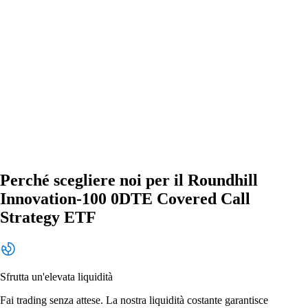
Perché scegliere noi per il Roundhill
Innovation-100 0DTE Covered Call
Strategy ETF
Sfrutta un'elevata liquidità
Fai trading senza attese. La nostra liquidità costante garantisce