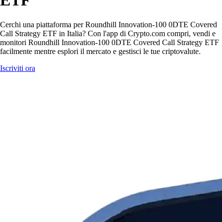
ETF
Cerchi una piattaforma per Roundhill Innovation-100 0DTE Covered
Call Strategy ETF in Italia? Con l'app di Crypto.com compri, vendi e
monitori Roundhill Innovation-100 0DTE Covered Call Strategy ETF
facilmente mentre esplori il mercato e gestisci le tue criptovalute.
Iscriviti ora