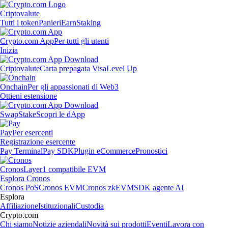
Criptovalute
Tutti i token
Panieri
Earn
Staking
Crypto.com App
Per tutti gli utenti
Inizia
Criptovalute
Carta prepagata Visa
Level Up
Onchain
Per gli appassionati di Web3
Ottieni estensione
Swap
Stake
Scopri le dApp
Pay
Per esercenti
Registrazione esercente
Pay Terminal
Pay SDK
Plugin eCommerce
Pronostici
Cronos
Layer1 compatibile EVM
Esplora Cronos
Cronos PoS
Cronos EVM
Cronos zkEVM
SDK agente AI
Esplora
Affiliazione
Istituzionali
Custodia
Crypto.com
Chi siamo
Notizie aziendali
Novità sui prodotti
Eventi
Lavora con