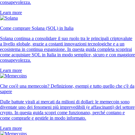
consapevolezza.
Learn more
Come comprare Solana (SOL) in Italia
Solana continua a consolidare il suo ruolo tra le principali criptovalute
a livello globale, grazie a costanti innovazioni tecnologiche e a un
ecosistema in continua espansione. In questa guida completa scoprirai
come acquistare SOL in Italia in modo semplice, sicuro e con maggiore
consapevolezza.
Learn more
Che cos'è una memecoin? Definizione, esempi e tutto quello che c'è da
sapere
Dalle battute virali ai mercati da milioni di dollari: le memecoin sono
diventate uno dei fenomeni più imprevedibili (e affascinanti) del settore
crypto. In questa guida scopri come funzionano, perché contano e
come comprarle e gestirle in modo informato.
Learn more