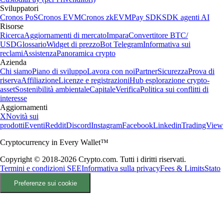
Sviluppatori
Cronos PoS
Cronos EVM
Cronos zkEVM
Pay SDK
SDK agenti AI
Risorse
Ricerca
Aggiornamenti di mercato
Impara
Convertitore BTC/
USD
Glossario
Widget di prezzo
Bot Telegram
Informativa sui
reclami
Assistenza
Panoramica crypto
Azienda
Chi siamo
Piano di sviluppo
Lavora con noi
Partner
Sicurezza
Prova di
riserva
Affiliazione
Licenze e registrazioni
Hub esplorazione crypto-
asset
Sostenibilità ambientale
Capitale
Verifica
Politica sui conflitti di
interesse
Aggiornamenti
X
Novità sui
prodotti
Eventi
Reddit
Discord
Instagram
Facebook
Linkedin
TradingView
Cryptocurrency in Every Wallet™
Copyright © 2018-2026 Crypto.com. Tutti i diritti riservati.
Termini e condizioni SEE
Informativa sulla privacy
Fees & Limits
Stato
Preferenze sui cookie