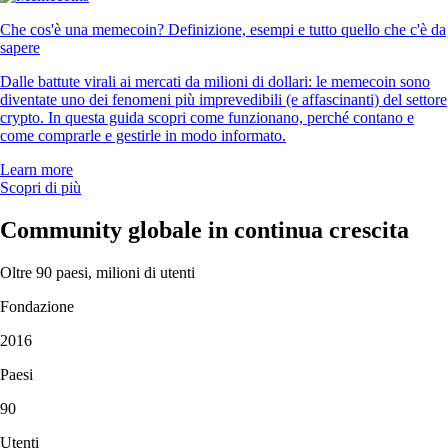
Che cos'è una memecoin? Definizione, esempi e tutto quello che c'è da
sapere
Dalle battute virali ai mercati da milioni di dollari: le memecoin sono
diventate uno dei fenomeni più imprevedibili (e affascinanti) del settore
crypto. In questa guida scopri come funzionano, perché contano e
come comprarle e gestirle in modo informato.
Learn more
Scopri di più
Community globale in continua crescita
Oltre 90 paesi, milioni di utenti
Fondazione
2016
Paesi
90
Utenti