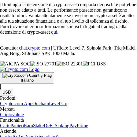
Il trading o la detenzione di crypto-asset comporta dei rischi e potrebbe
non essere adatto a tutti. Le performance passate non garantiscono
risultati futuri. Valuta attentamente se investire in crypto-asset è adatto
alla tua situazione finanziaria e al tuo livello di tolleranza al rischio.
Puoi trovare ulteriori informazioni sui rischi legati al trading o alla
detenzione di crypto-asset
qui
.
Contatto:
chat.crypto.com
| Ufficio: Level 7, Spinola Park, Triq Mikiel
Ang Borg, St Julians SPK 1000 Malta.
Italiano
|
USD
Prodotti
Crypto.com App
Onchain
Level Up
Mercati
Criptovalute
Funzionalità
Carte
Panieri
Earn
Stake
DeFi Staking
Pay
Prime
Aziende
Custodia
Pay (per i rivenditori)