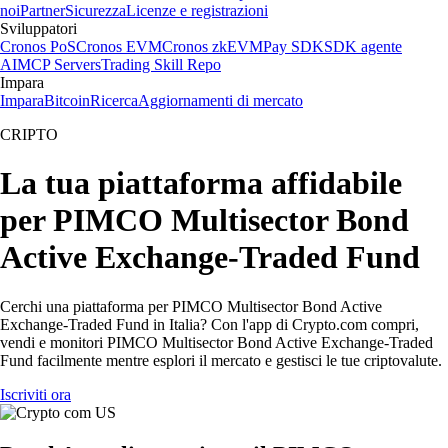
noi
Partner
Sicurezza
Licenze e registrazioni
Sviluppatori
Cronos PoS
Cronos EVM
Cronos zkEVM
Pay SDK
SDK agente
AI
MCP Servers
Trading Skill Repo
Impara
Impara
Bitcoin
Ricerca
Aggiornamenti di mercato
CRIPTO
La tua piattaforma affidabile
per PIMCO Multisector Bond
Active Exchange-Traded Fund
Cerchi una piattaforma per PIMCO Multisector Bond Active
Exchange-Traded Fund in Italia? Con l'app di Crypto.com compri,
vendi e monitori PIMCO Multisector Bond Active Exchange-Traded
Fund facilmente mentre esplori il mercato e gestisci le tue criptovalute.
Iscriviti ora