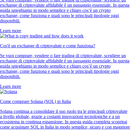
exchange di criptovalute affidabile è un passaggio essenziale. In questa
guida spieghiamo in modo semplice e chiaro cos’è un crypto
exchange, come funziona e quali sono le principali tipologie oggi
disponibili.
Learn more
Cos'è un exchange di criptovalute e come funziona?
Se vuoi comprare, vendere o fare trading di criptovalute, scegliere un
exchange di criptovalute affidabile è un passaggio essenziale. In questa
guida spieghiamo in modo semplice e chiaro cos’è un crypto
exchange, come funziona e quali sono le principali tipologie oggi
disponibili.
Learn more
Come comprare Solana (SOL) in Italia
Solana continua a consolidare il suo ruolo tra le principali criptovalute
a livello globale, grazie a costanti innovazioni tecnologiche e a un
ecosistema in continua espansione. In questa guida completa scoprirai
come acquistare SOL in Italia in modo semplice, sicuro e con maggiore