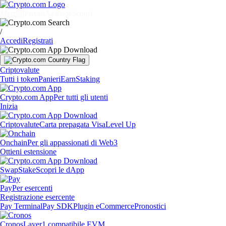
Mercati
Privati
Aziende
Scopri
/
Accedi
Registrati
Criptovalute
Tutti i token
Panieri
Earn
Staking
Crypto.com App
Per tutti gli utenti
Inizia
Criptovalute
Carta prepagata Visa
Level Up
Onchain
Per gli appassionati di Web3
Ottieni estensione
Swap
Stake
Scopri le dApp
Pay
Per esercenti
Registrazione esercente
Pay Terminal
Pay SDK
Plugin eCommerce
Pronostici
Cronos
Layer1 compatibile EVM