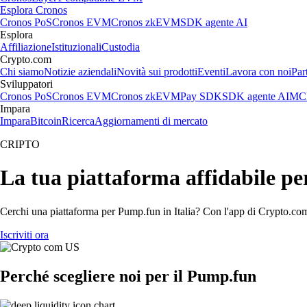
Esplora Cronos
Cronos PoS
Cronos EVM
Cronos zkEVM
SDK agente AI
Esplora
Affiliazione
Istituzionali
Custodia
Crypto.com
Chi siamo
Notizie aziendali
Novità sui prodotti
Eventi
Lavora con noi
Par
Sviluppatori
Cronos PoS
Cronos EVM
Cronos zkEVM
Pay SDK
SDK agente AI
MCP
Impara
Impara
Bitcoin
Ricerca
Aggiornamenti di mercato
CRIPTO
La tua piattaforma affidabile p
Cerchi una piattaforma per Pump.fun in Italia? Con l'app di Crypto.com 
Iscriviti ora
Perché scegliere noi per il Pump.fun